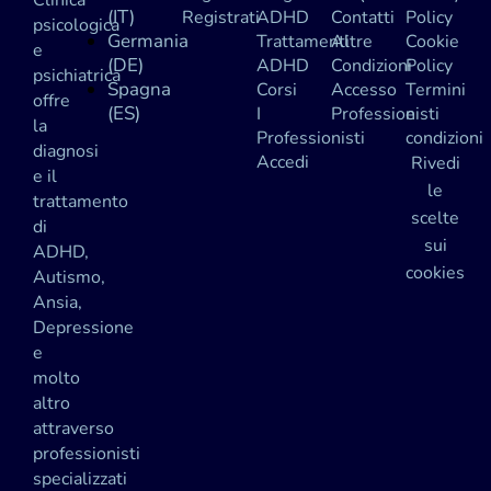
Clinica
(IT)
Registrati
ADHD
Contatti
Policy
psicologica
Germania
Trattamenti
Altre
Cookie
e
(DE)
ADHD
Condizioni
Policy
psichiatrica
Spagna
Corsi
Accesso
Termini
offre
(ES)
I
Professionisti
e
la
Professionisti
condizioni
diagnosi
Accedi
Rivedi
e il
le
trattamento
scelte
di
sui
ADHD,
cookies
Autismo,
Ansia,
Depressione
e
molto
altro
attraverso
professionisti
specializzati