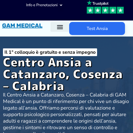
Info e Prenotazioni
Test Ansia
Diagnosi ADHD
Trattamenti ADHD
Altre aree d’intervento
Il 1° colloquio è gratuito e senza impegno
Centro Ansia a
Catanzaro, Cosenza
– Calabria
Il Centro Ansia a Catanzaro, Cosenza – Calabria di GAM
Medical è un punto di riferimento per chi vive un disagio
legato all’ansia. Offriamo percorsi di valutazione e
supporto psicologico personalizzati, pensati per aiutare
adulti e ragazzi a comprendere le origini dell’ansia,
gestirne i sintomi e ritrovare un senso di controllo e