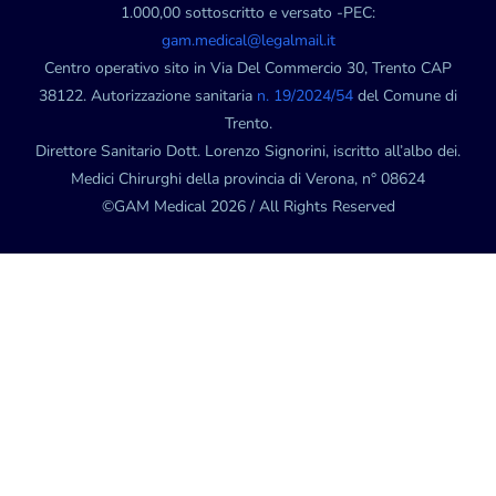
1.000,00 sottoscritto e versato -PEC:
gam.medical@legalmail.it
Centro operativo sito in Via Del Commercio 30, Trento CAP
38122. Autorizzazione sanitaria
n. 19/2024/54
del Comune di
Trento.
Direttore Sanitario Dott. Lorenzo Signorini, iscritto all’albo dei.
Medici Chirurghi della provincia di Verona, n° 08624
©GAM Medical 2026 / All Rights Reserved