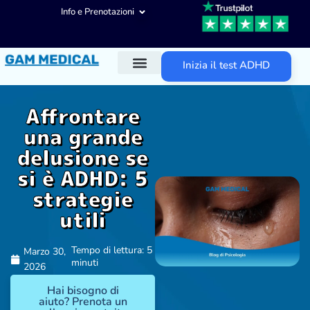
Info e Prenotazioni
Inizia il test ADHD
Diagnosi ADHD
Trattamenti ADHD
Altre aree d’intervento
Affrontare
una grande
delusione se
si è ADHD: 5
strategie
utili
Tempo di lettura: 5
Marzo 30,
minuti
2026
Hai bisogno di
aiuto? Prenota un