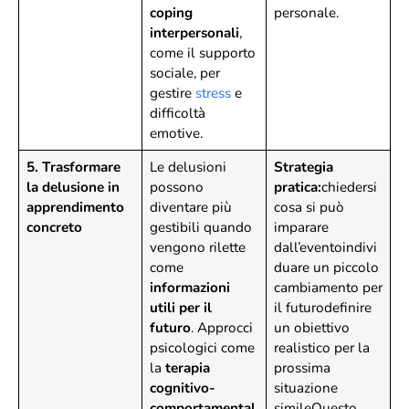
coping
personale.
interpersonali
,
come il supporto
sociale, per
gestire
stress
e
difficoltà
emotive.
5. Trasformare
Le delusioni
Strategia
la delusione in
possono
pratica:
chiedersi
apprendimento
diventare più
cosa si può
concreto
gestibili quando
imparare
vengono rilette
dall’eventoindivi
come
duare un piccolo
informazioni
cambiamento per
utili per il
il futurodefinire
futuro
. Approcci
un obiettivo
psicologici come
realistico per la
la
terapia
prossima
cognitivo-
situazione
comportamental
simileQuesto