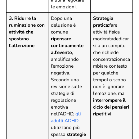
aiuta a regolare
le emozioni.
3. Ridurre la
Dopo una
Strategia
ruminazione con
delusione è
pratica:
fare
attività che
comune
attività fisica
spostano
ripensare
moderatadedicar
l’attenzione
continuamente
si a un compito
all’evento
,
che richiede
amplificando
concentrazioneca
l’emozione
mbiare contesto
negativa.
per qualche
Secondo una
tempoLo scopo
revisione sulle
non è ignorare
strategie di
l’emozione, ma
regolazione
interrompere il
emotiva
ciclo dei pensieri
nell’ADHD,
gli
ripetitivi
.
adulti ADHD
utilizzano più
spesso
strategie