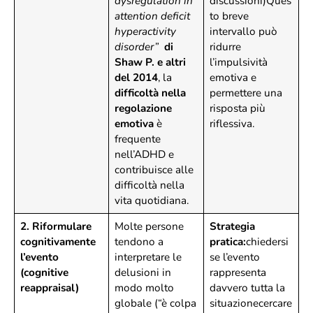
dysregulation in
discussioni)Ques
attention deficit
to breve
hyperactivity
intervallo può
disorder”
di
ridurre
Shaw P. e altri
l’impulsività
del 2014
, la
emotiva e
difficoltà nella
permettere una
regolazione
risposta più
emotiva
è
riflessiva.
frequente
nell’ADHD e
contribuisce alle
difficoltà nella
vita quotidiana.
2. Riformulare
Molte persone
Strategia
cognitivamente
tendono a
pratica:
chiedersi
l’evento
interpretare le
se l’evento
(cognitive
delusioni in
rappresenta
reappraisal)
modo molto
davvero tutta la
globale (“è colpa
situazionecercare