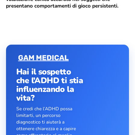
presentano comportamenti di gioco persistenti.
Hai il sospetto
che l’ADHD ti stia
influenzando la
vita?
Se credi che l’ADHD possa
limitarti, un percorso
diagnostico ti aiuterà a
ottenere chiarezza e a capire