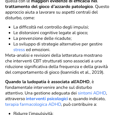
quella con le
maggiori evidenze di efficacia nel
trattamento del gioco d’azzardo patologico
. Questo
approccio aiuta a lavorare su aspetti centrali del
disturbo, come:
La difficoltà nel controllo degli impulsi;
Le distorsioni cognitive legate al gioco;
La prevenzione delle ricadute;
Lo sviluppo di strategie alternative per gestire
stress
ed emozioni.
Meta-analisi e revisioni della letteratura mostrano
che interventi CBT strutturati sono associati a una
riduzione significativa della frequenza e della gravità
del comportamento di gioco (Ioannidis et al., 2019).
Quando la ludopatia è associata all’ADHD
, è
fondamentale intervenire anche sul disturbo
attentivo. Una gestione adeguata dei
sintomi ADHD
,
attraverso
interventi psicologici
e, quando indicato,
terapia farmacologica ADHD
, può contribuire a:
Ridurre l’impulsività;