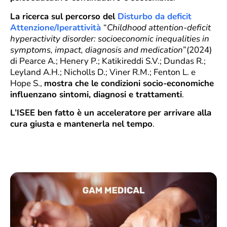
La ricerca sul percorso del
Disturbo da deficit
Attenzione/Iperattività
“
Childhood attention-deficit
hyperactivity disorder: socioeconomic inequalities in
symptoms, impact, diagnosis and medication
”(2024)
di Pearce A.; Henery P.; Katikireddi S.V.; Dundas R.;
Leyland A.H.; Nicholls D.; Viner R.M.; Fenton L. e
Hope S.,
mostra che le condizioni socio-economiche
influenzano sintomi, diagnosi e trattamenti
.
L’ISEE ben fatto è un acceleratore
per arrivare alla
cura giusta e mantenerla nel tempo
.