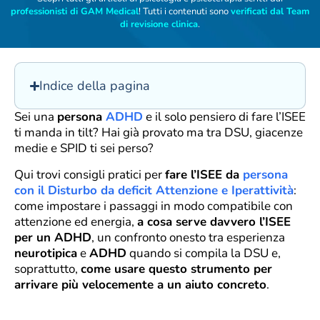
professionisti di GAM Medical
! Tutti i contenuti sono
verificati dal Team
di revisione clinica
.
Indice della pagina
Sei una
persona
ADHD
e il solo pensiero di fare l’ISEE
ti manda in tilt? Hai già provato ma tra DSU, giacenze
medie e SPID ti sei perso?
Qui trovi consigli pratici per
fare l’ISEE da
persona
con il Disturbo da deficit Attenzione e Iperattività
:
come impostare i passaggi in modo compatibile con
attenzione ed energia,
a cosa serve davvero l’ISEE
per un ADHD
, un confronto onesto tra esperienza
neurotipica
e
ADHD
quando si compila la DSU e,
soprattutto,
come usare questo strumento per
arrivare più velocemente a un aiuto concreto
.