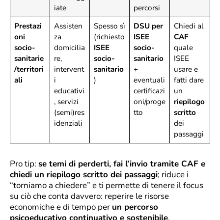
iate
percorsi
Prestazi
Assisten
Spesso sì
DSU per
Chiedi al
oni
za
(richiesto
ISEE
CAF
socio-
domicilia
ISEE
socio-
quale
sanitarie
re,
socio-
sanitario
ISEE
/territori
intervent
sanitario
+
usare e
ali
i
)
eventuali
fatti dare
educativi
certificazi
un
, servizi
oni/proge
riepilogo
(semi)res
tto
scritto
idenziali
dei
passaggi
Pro tip:
se temi di perderti, fai l’invio tramite CAF e
chiedi un riepilogo scritto dei passaggi
; riduce i
“torniamo a chiedere” e ti permette di tenere il focus
su ciò che conta davvero: reperire le risorse
economiche e di tempo per
un percorso
psicoeducativo continuativo e sostenibile
.