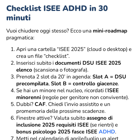
Checklist ISEE ADHD in 30
minuti
Vuoi chiudere oggi stesso? Ecco una
mini-roadmap
pragmatica:
Apri una cartella “ISEE 2025” (cloud o desktop) e
crea un file “checklist”.
Inserisci subito i
documenti DSU ISEE 2025
elenco
(scansiona o fotografa).
Prenota 2 slot da 20’ in agenda:
Slot A = DSU
precompilata
,
Slot B = controllo giacenze
.
Se hai un minore nel nucleo, ricordati l’
ISEE
minorenni
(regole per genitore non convivente).
Dubbi?
CAF
. Chiedi l’invio assistito e un
promemoria delle prossime scadenze.
Finestre attive? Valuta subito
assegno di
inclusione 2025 requisiti ISEE
(se rientri) e
bonus psicologo 2025 fasce ISEE
ADHD
.
Metti nel calendario di aprile/luglio un alert