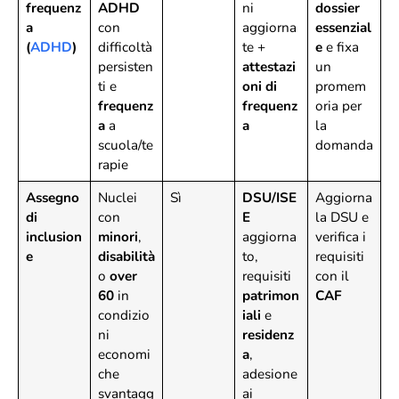
frequenz
ADHD
ni
dossier
a
con
aggiorna
essenzial
(
ADHD
)
difficoltà
te +
e
e fixa
persisten
attestazi
un
ti e
oni di
promem
frequenz
frequenz
oria per
a
a
a
la
scuola/te
domanda
rapie
Assegno
Nuclei
Sì
DSU/ISE
Aggiorna
di
con
E
la DSU e
inclusion
minori
,
aggiorna
verifica i
e
disabilità
to,
requisiti
o
over
requisiti
con il
60
in
patrimon
CAF
condizio
iali
e
ni
residenz
economi
a
,
che
adesione
svantagg
ai