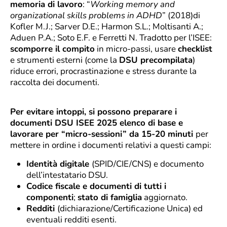
memoria di lavoro
: “
Working memory and
organizational skills problems in ADHD
” (2018)di
Kofler M.J.; Sarver D.E.; Harmon S.L.; Moltisanti A.;
Aduen P.A.; Soto E.F. e Ferretti N. Tradotto per l’ISEE:
scomporre il compito
in micro-passi, usare
checklist
e strumenti esterni (come la
DSU precompilata
)
riduce errori, procrastinazione e stress durante la
raccolta dei documenti.
Per evitare intoppi, si possono preparare i
documenti DSU ISEE 2025 elenco di base e
lavorare per “micro-sessioni” da 15-20 minuti
per
mettere in ordine i documenti relativi a questi campi:
Identità digitale
(SPID/CIE/CNS) e documento
dell’intestatario DSU.
Codice fiscale e documenti di tutti i
componenti
;
stato di famiglia
aggiornato.
Redditi
(dichiarazione/Certificazione Unica) ed
eventuali redditi esenti.