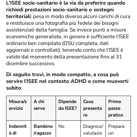
L’ISEE socio-sanitario è la via da preferire quando
richiedi prestazioni socio-sanitarie o sostegni
territoriali
: pesa in modo diverso alcuni carichi di cura
e restituisce una fotografia più fedele dei bisogni
assistenziali della famiglia. Se invece punti a misure
economiche generaliste, in genere è sufficiente l’ISEE
ordinario ben compilato (DSU completa, dati
aggiornati e controllati), tenendo conto che l’ISEE è
valido dal momento della presentazione fino al 31
dicembre successivo.
Di seguito trovi, in modo compatto, a cosa può
servire l’ISEE nel contesto ADHD e come muoverti
subito
:
Misura/s
A chi
Dipende
Cosa
Primo
ervizio
serve
da ISEE?
presenta
passo
re
pratico
Indennit
Bambino
No
Diagnosi/
Prepara
à di
/ragazzo
valutazio
un