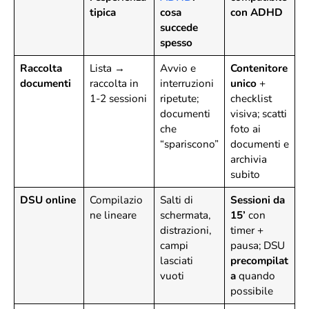
tipica
cosa
con ADHD
succede
spesso
Raccolta
Lista →
Avvio e
Contenitore
documenti
raccolta in
interruzioni
unico
+
1-2 sessioni
ripetute;
checklist
documenti
visiva; scatti
che
foto ai
“spariscono”
documenti e
archivia
subito
DSU online
Compilazio
Salti di
Sessioni da
ne lineare
schermata,
15’
con
distrazioni,
timer +
campi
pausa; DSU
lasciati
precompilat
vuoti
a
quando
possibile