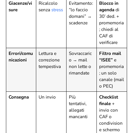
Giacenze/vi
Ricalcolo
Evitamento:
Blocco in
sure
senza
stress
“lo faccio
agenda
di
domani” →
30’ ded. +
scadenze
promemoria
; chiedi al
CAF di
verificare
Errori/comu
Lettura e
Sovraccaric
Filtro mail
nicazioni
correzione
o → mail
“ISEE”
e
tempestiva
non lette o
promemoria
rimandate
; un solo
canale (mail
o PEC)
Consegna
Un invio
Più
Checklist
tentativi,
finale
+
allegati
invio con
mancanti
CAF o
condivision
e schermo