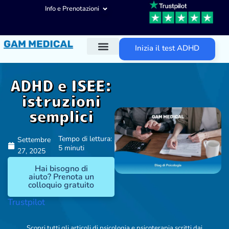
Info e Prenotazioni
Inizia il test ADHD
Diagnosi ADHD
Trattamenti ADHD
Altre aree d’intervento
ADHD e ISEE:
istruzioni
semplici
Tempo di lettura:
Settembre
5 minuti
27, 2025
Hai bisogno di
aiuto? Prenota un
colloquio gratuito
Trustpilot
Scopri tutti gli articoli di psicologia e psicoterapia scritti dai