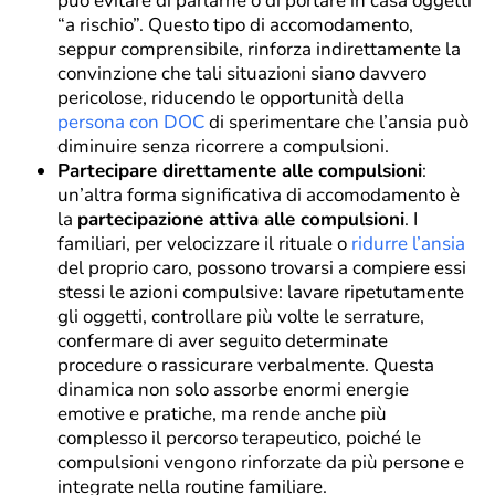
può evitare di parlarne o di portare in casa oggetti
“a rischio”. Questo tipo di accomodamento,
seppur comprensibile, rinforza indirettamente la
convinzione che tali situazioni siano davvero
pericolose, riducendo le opportunità della
persona con DOC
di sperimentare che l’ansia può
diminuire senza ricorrere a compulsioni.
Partecipare direttamente alle compulsioni
:
un’altra forma significativa di accomodamento è
la
partecipazione attiva alle compulsioni
. I
familiari, per velocizzare il rituale o
ridurre l’ansia
del proprio caro, possono trovarsi a compiere essi
stessi le azioni compulsive: lavare ripetutamente
gli oggetti, controllare più volte le serrature,
confermare di aver seguito determinate
procedure o rassicurare verbalmente. Questa
dinamica non solo assorbe enormi energie
emotive e pratiche, ma rende anche più
complesso il percorso terapeutico, poiché le
compulsioni vengono rinforzate da più persone e
integrate nella routine familiare.