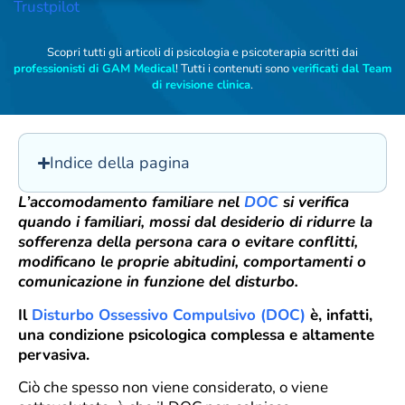
Trustpilot
Scopri tutti gli articoli di psicologia e psicoterapia scritti dai
professionisti di GAM Medical
! Tutti i contenuti sono
verificati dal Team
di revisione clinica
.
Indice della pagina
L’accomodamento familiare nel
DOC
si verifica
quando i familiari, mossi dal desiderio di ridurre la
sofferenza della persona cara o evitare conflitti,
modificano le proprie abitudini, comportamenti o
comunicazione in funzione del disturbo.
Il
Disturbo Ossessivo Compulsivo (DOC)
è, infatti,
una condizione psicologica complessa e altamente
pervasiva.
Ciò che spesso non viene considerato, o viene