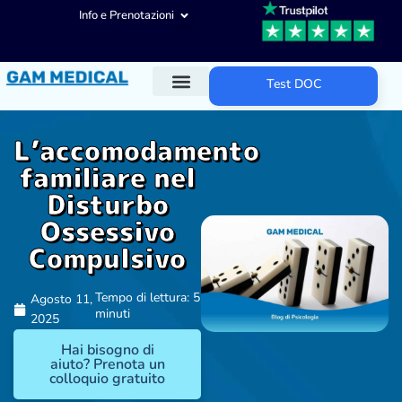
Info e Prenotazioni
Test DOC
Diagnosi ADHD
Trattamenti ADHD
Altre aree d’intervento
L’accomodamento
familiare nel
Disturbo
Ossessivo
Compulsivo
Tempo di lettura: 5
Agosto 11,
minuti
2025
Hai bisogno di
aiuto? Prenota un
colloquio gratuito