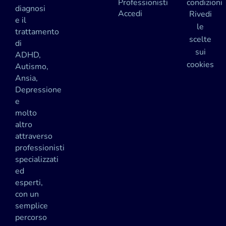
Professionisti
condizioni
diagnosi
Accedi
Rivedi
e il
le
trattamento
scelte
di
sui
ADHD,
cookies
Autismo,
Ansia,
Depressione
e
molto
altro
attraverso
professionisti
specializzati
ed
esperti,
con un
semplice
percorso