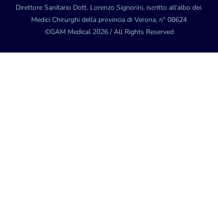
Direttore Sanitario Dott. Lorenzo Signorini, iscritto all’albo dei.
Medici Chirurghi della provincia di Verona, n° 08624
©GAM Medical 2026 / All Rights Reserved