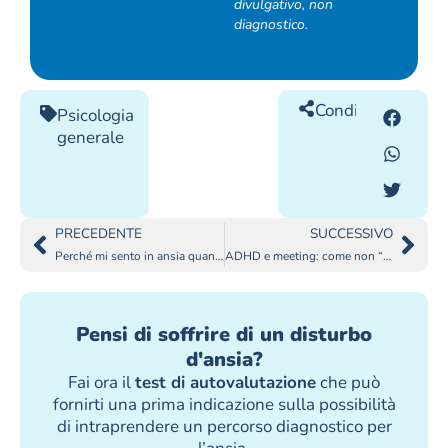
divulgativo, non
diagnostico.
Condividilo
Psicologia
generale
PRECEDENTE
SUCCESSIVO
Perché mi sento in ansia quando lascio mio figlio con altri?
ADHD e meeting: come non “perdere il filo” senza sembrare disinteressato/a (strategie + frasi pronte)
Pensi di soffrire di un disturbo
d'ansia?
Fai ora il
test di autovalutazione
che può
fornirti una prima indicazione sulla possibilità
di intraprendere un percorso diagnostico per