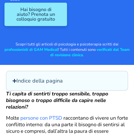
Hai bisogno di
aiuto? Prenota un
colloquio gratuito
Trustpilot
Scopri tutti gli articoli di psicologia e psicoterapia scritti dai
professionisti di GAM Medical
! Tutti i contenuti sono
verificati dal Team
di revisione clinica
.
Indice della pagina
Ti capita di sentirti troppo sensibile, troppo
bisognoso o troppo difficile da capire nelle
relazioni?
Molte
persone con PTSD
raccontano di vivere un forte
conflitto interno: da una parte il bisogno di sentirsi al
sicuro e compresi, dall’altra la paura di essere