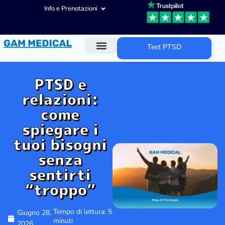
Info e Prenotazioni
Test PTSD
Diagnosi ADHD
Trattamenti ADHD
Altre aree d’intervento
PTSD e
relazioni:
come
spiegare i
tuoi bisogni
senza
sentirti
“troppo”
Tempo di lettura: 5
Giugno 28,
minuti
2026