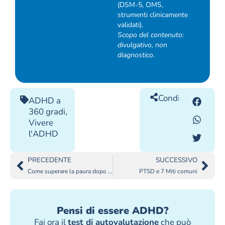
(DSM-5, OMS,
strumenti clinicamente
validati).
Scopo del contenuto:
divulgativo, non
diagnostico.
Condividilo
ADHD a
360 gradi
,
Vivere
l'ADHD
PRECEDENTE
SUCCESSIVO
Come superare la paura dopo essere state vittime di furto?
PTSD e 7 Miti comuni
Pensi di essere ADHD?
Fai ora il
test di autovalutazione
che può