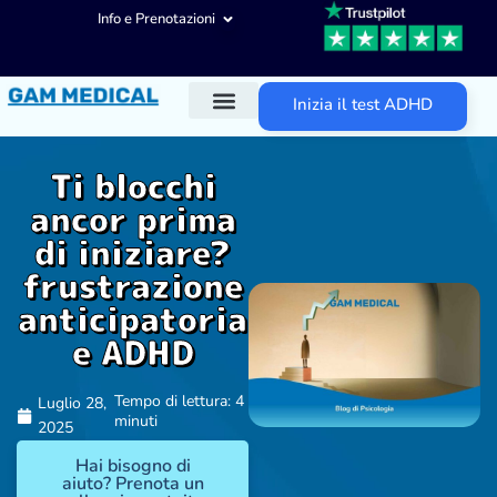
Info e Prenotazioni
Inizia il test ADHD
Diagnosi ADHD
Trattamenti ADHD
Altre aree d’intervento
Ti blocchi
ancor prima
di iniziare?
frustrazione
anticipatoria
e ADHD
Tempo di lettura: 4
Luglio 28,
minuti
2025
Hai bisogno di
aiuto? Prenota un