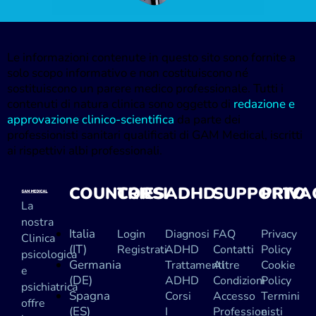
Le informazioni contenute in questo sito sono fornite a
solo scopo informativo e non costituiscono né
sostituiscono un parere medico professionale. Tutti i
contenuti di natura clinica sono oggetto di
redazione e
approvazione clinico-scientifica
da parte dei
professionisti sanitari qualificati di GAM Medical, iscritti
ai rispettivi albi professionali.
COUNTRIES
CORSI
ADHD
SUPPORTO
PRIVA
La
nostra
Italia
Login
Diagnosi
FAQ
Privacy
Clinica
(IT)
Registrati
ADHD
Contatti
Policy
psicologica
Germania
Trattamenti
Altre
Cookie
e
(DE)
ADHD
Condizioni
Policy
psichiatrica
Spagna
Corsi
Accesso
Termini
offre
(ES)
I
Professionisti
e