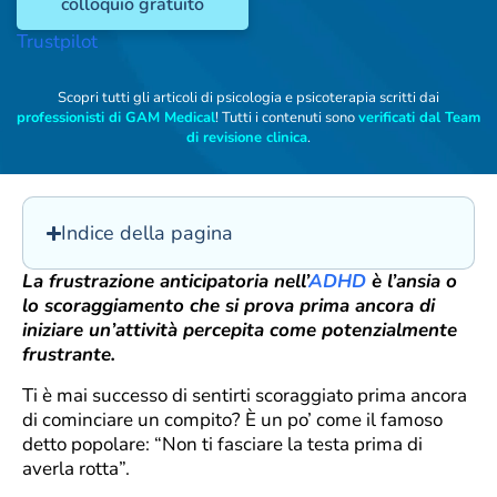
colloquio gratuito
Trustpilot
Scopri tutti gli articoli di psicologia e psicoterapia scritti dai
professionisti di GAM Medical
! Tutti i contenuti sono
verificati dal Team
di revisione clinica
.
Indice della pagina
La frustrazione anticipatoria nell’
ADHD
è l’ansia o
lo scoraggiamento che si prova prima ancora di
iniziare un’attività percepita come potenzialmente
frustrante.
Ti è mai successo di sentirti scoraggiato prima ancora
di cominciare un compito? È un po’ come il famoso
detto popolare: “Non ti fasciare la testa prima di
averla rotta”.