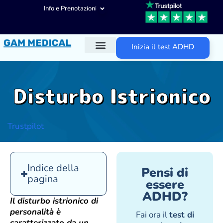
Info e Prenotazioni
Inizia il test ADHD
Diagnosi ADHD
Trattamenti ADHD
Altre aree d’intervento
Disturbo Istrionico
Trustpilot
Indice della
Pensi di
pagina
essere
ADHD?
Il disturbo istrionico di
personalità è
Fai ora il
test di
caratterizzato da un