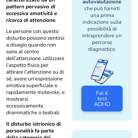
autovalutazione
pattern pervasivo di
che può fornirti
eccessiva emotività e
una prima
ricerca di attenzione.
indicazione sulla
possibilità di
Le persone con questo
intraprendere un
disturbo possono sentirsi
percorso
a disagio quando non
diagnostico.
sono al centro
dell’attenzione, utilizzare
l’aspetto fisico per
attirare l’attenzione su di
sé, avere un’espressione
emotiva superficiale e
rapidamente mutevole, e
Fai il
test
mostrarsi
ADHD
eccessivamente
drammatiche o teatrali.
Il disturbo istrionico di
personalità fa parte
della categoria dei