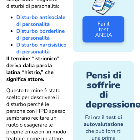
disturbi di personalità:
Disturbo antisociale
Fai il
di personalità
test
Disturbo borderline
ANSIA
di personalità
Disturbo narcisistico
di personalità
Il termine “istrionico”
deriva dalla parola
latina “histrio,” che
Pensi di
significa attore.
soffrire
Questo termine è stato
di
scelto per descrivere il
depression
disturbo perché le
persone con HPD spesso
Fai ora il
test di
sembrano recitare un
autovalutazione
ruolo o esagerare le
che può fornirti
proprie emozioni in modo
una prima
teatrale, come un attore