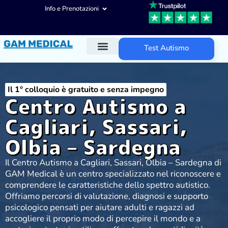
Info e Prenotazioni
Test Autismo
Diagnosi ADHD
Trattamenti ADHD
Altre aree d’intervento
Il 1° colloquio è gratuito e senza impegno
Centro Autismo a
Cagliari, Sassari,
Olbia – Sardegna
Il Centro Autismo a Cagliari, Sassari, Olbia – Sardegna di
GAM Medical è un centro specializzato nel riconoscere e
comprendere le caratteristiche dello spettro autistico.
Offriamo percorsi di valutazione, diagnosi e supporto
psicologico pensati per aiutare adulti e ragazzi ad
accogliere il proprio modo di percepire il mondo e a