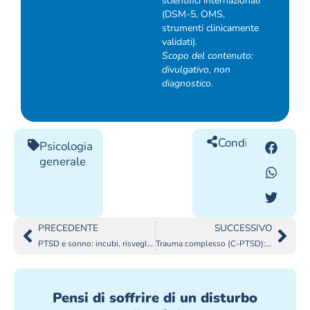
scientifici internazionali
(DSM-5, OMS,
strumenti clinicamente
validati).
Scopo del contenuto:
divulgativo, non
diagnostico.
Condividilo
Psicologia
generale
PRECEDENTE
SUCCESSIVO
PTSD e sonno: incubi, risvegli e paura di addormentarsi (strategie pratiche)
Trauma complesso (C-PTSD): segnali, differenze e perché spesso viene confuso
Pensi di soffrire di un disturbo