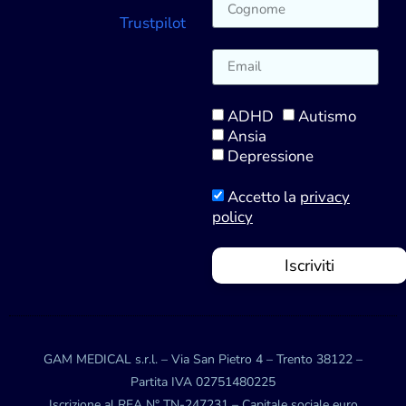
Trustpilot
ADHD
Autismo
Ansia
Depressione
Accetto la
privacy
policy
Iscriviti
GAM MEDICAL s.r.l. – Via San Pietro 4 – Trento 38122 –
Partita IVA 02751480225
Iscrizione al REA N° TN-247231 – Capitale sociale euro