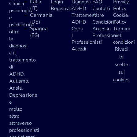
Italia
Login
Diagnosi
FAQ
Privacy
Clinica
(IT)
Registrati
ADHD
Contatti
Policy
psicologica
Germania
Trattamenti
Altre
Cookie
e
(DE)
ADHD
Condizioni
Policy
psichiatrica
Spagna
Corsi
Accesso
Termini
offre
(ES)
I
Professionisti
e
la
Professionisti
condizioni
diagnosi
Accedi
Rivedi
e il
le
trattamento
scelte
di
sui
ADHD,
cookies
Autismo,
Ansia,
Depressione
e
molto
altro
attraverso
professionisti