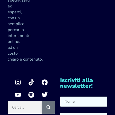
specializzati
ed
esperti,
con un
semplice
percorso
interamente
online,
ad un
costo
chiaro e contenuto.
Iscriviti alla
newsletter!