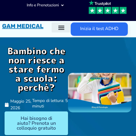
Info e Prenotazioni
Inizia il test ADHD
Diagnosi ADHD
Trattamenti ADHD
Altre aree d’intervento
Bambino che
non riesce a
stare fermo
a scuola:
perchè?
Tempo di lettura: 5
Maggio 25,
minuti
2026
Hai bisogno di
aiuto? Prenota un
colloquio gratuito