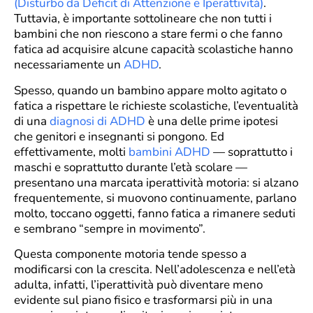
(Disturbo da Deficit di Attenzione e Iperattività)
.
Tuttavia, è importante sottolineare che non tutti i
bambini che non riescono a stare fermi o che fanno
fatica ad acquisire alcune capacità scolastiche hanno
necessariamente un
ADHD
.
Spesso, quando un bambino appare molto agitato o
fatica a rispettare le richieste scolastiche, l’eventualità
di una
diagnosi di ADHD
è una delle prime ipotesi
che genitori e insegnanti si pongono. Ed
effettivamente, molti
bambini ADHD
— soprattutto i
maschi e soprattutto durante l’età scolare —
presentano una marcata iperattività motoria: si alzano
frequentemente, si muovono continuamente, parlano
molto, toccano oggetti, fanno fatica a rimanere seduti
e sembrano “sempre in movimento”.
Questa componente motoria tende spesso a
modificarsi con la crescita. Nell’adolescenza e nell’età
adulta, infatti, l’iperattività può diventare meno
evidente sul piano fisico e trasformarsi più in una