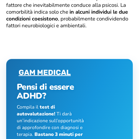
fattore che inevitabilmente conduce alla psicosi. La
comorbilità indica solo che
in alcuni individui le due
condizioni coesistono
, probabilmente condividendo
fattori neurobiologici e ambientali.
Pensi di essere
ADHD?
Compila il
test di
autovalutazione!
Ti darà
un’indicazione sull’opportunità
di approfondire con diagnosi e
terapia.
Bastano 3 minuti per