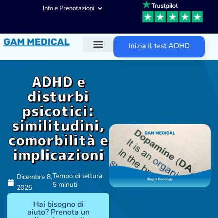
Info e Prenotazioni
Inizia il test ADHD
Diagnosi ADHD
Trattamenti ADHD
Altre aree d’intervento
ADHD e
disturbi
psicotici:
similitudini,
comorbilità e
implicazioni
Tempo di lettura:
Dicembre 8,
5 minuti
2025
Hai bisogno di
aiuto? Prenota un