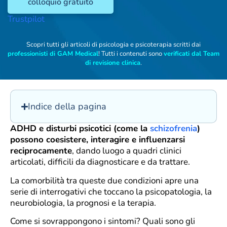
colloquio gratuito
Trustpilot
Scopri tutti gli articoli di psicologia e psicoterapia scritti dai
professionisti di GAM Medical
! Tutti i contenuti sono
verificati dal Team
di revisione clinica
.
Indice della pagina
ADHD e disturbi psicotici (come la
schizofrenia
)
possono coesistere, interagire e influenzarsi
reciprocamente
, dando luogo a quadri clinici
articolati, difficili da diagnosticare e da trattare.
La comorbilità tra queste due condizioni apre una
serie di interrogativi che toccano la psicopatologia, la
neurobiologia, la prognosi e la terapia.
Come si sovrappongono i sintomi? Quali sono gli