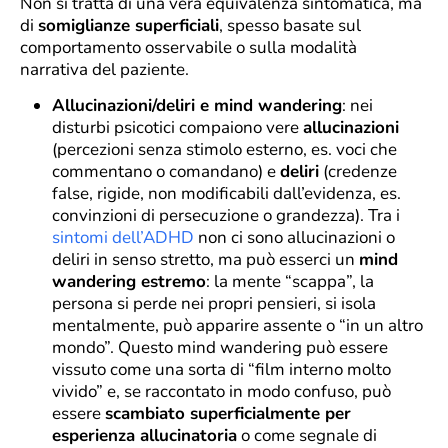
Non si tratta di una vera equivalenza sintomatica, ma
di
somiglianze superficiali
, spesso basate sul
comportamento osservabile o sulla modalità
narrativa del paziente.
Allucinazioni/deliri e mind wandering
: nei
disturbi psicotici compaiono vere
allucinazioni
(percezioni senza stimolo esterno, es. voci che
commentano o comandano) e
deliri
(credenze
false, rigide, non modificabili dall’evidenza, es.
convinzioni di persecuzione o grandezza). Tra i
sintomi dell’ADHD
non ci sono allucinazioni o
deliri in senso stretto, ma può esserci un
mind
wandering estremo
: la mente “scappa”, la
persona si perde nei propri pensieri, si isola
mentalmente, può apparire assente o “in un altro
mondo”. Questo mind wandering può essere
vissuto come una sorta di “film interno molto
vivido” e, se raccontato in modo confuso, può
essere
scambiato superficialmente per
esperienza allucinatoria
o come segnale di