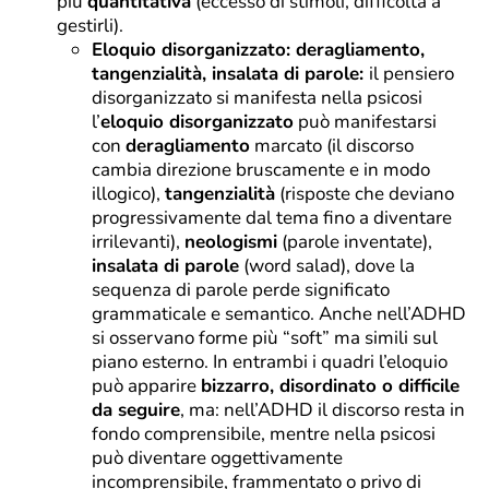
più
quantitativa
(eccesso di stimoli, difficoltà a
gestirli).
Eloquio disorganizzato: deragliamento,
tangenzialità, insalata di parole:
il pensiero
disorganizzato si manifesta nella psicosi
l’
eloquio disorganizzato
può manifestarsi
con
deragliamento
marcato (il discorso
cambia direzione bruscamente e in modo
illogico),
tangenzialità
(risposte che deviano
progressivamente dal tema fino a diventare
irrilevanti),
neologismi
(parole inventate),
insalata di parole
(word salad), dove la
sequenza di parole perde significato
grammaticale e semantico. Anche nell’ADHD
si osservano forme più “soft” ma simili sul
piano esterno. In entrambi i quadri l’eloquio
può apparire
bizzarro, disordinato o difficile
da seguire
, ma: nell’ADHD il discorso resta in
fondo comprensibile, mentre nella psicosi
può diventare oggettivamente
incomprensibile, frammentato o privo di