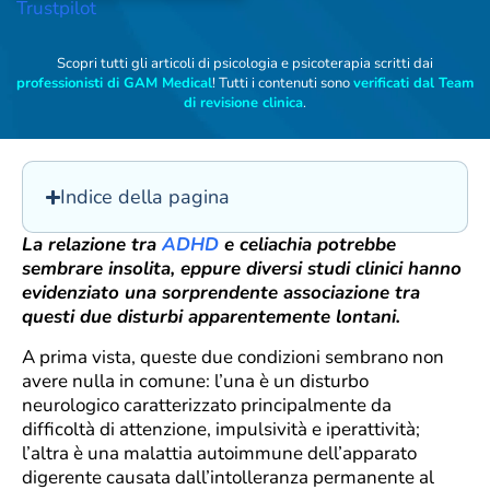
Trustpilot
Scopri tutti gli articoli di psicologia e psicoterapia scritti dai
professionisti di GAM Medical
! Tutti i contenuti sono
verificati dal Team
di revisione clinica
.
Indice della pagina
La relazione tra
ADHD
e celiachia potrebbe
sembrare insolita, eppure diversi studi clinici hanno
evidenziato una sorprendente associazione tra
questi due disturbi apparentemente lontani.
A prima vista, queste due condizioni sembrano non
avere nulla in comune: l’una è un disturbo
neurologico caratterizzato principalmente da
difficoltà di attenzione, impulsività e iperattività;
l’altra è una malattia autoimmune dell’apparato
digerente causata dall’intolleranza permanente al