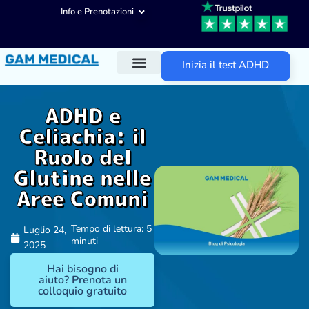
Info e Prenotazioni
Inizia il test ADHD
Diagnosi ADHD
Trattamenti ADHD
Altre aree d’intervento
ADHD e
Celiachia: il
Ruolo del
Glutine nelle
Aree Comuni
Tempo di lettura: 5
Luglio 24,
minuti
2025
Hai bisogno di
aiuto? Prenota un
colloquio gratuito