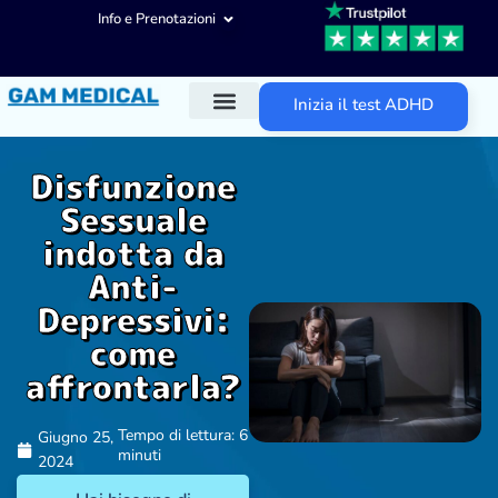
Info e Prenotazioni
Inizia il test ADHD
Diagnosi ADHD
Trattamenti ADHD
Altre aree d’intervento
Disfunzione
Sessuale
indotta da
Anti-
Depressivi:
come
affrontarla?
Tempo di lettura: 6
Giugno 25,
minuti
2024