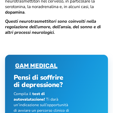
neurotrasmettitori nel cervello, in particolare la
serotonina, la noradrenalina e, in alcuni casi, la
dopamina
.
Questi neurotrasmettitori sono coinvolti nella
regolazione dell’umore, dell’ansia, del sonno e di
altri processi neurologici.
Pensi di soffrire
di depressione?
Compila il
test di
autovalutazione!
Ti darà
un’indicazione sull’opportunità
di avviare un percorso clinico di