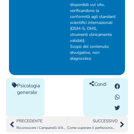
disponibili sul sito,
verificandone la
conformità agli standard
scientifici internazionali
(DSM-5, OMS,
strumenti clinicamente
validati).
Scopo del contenuto:
divulgativo, non
diagnostico.
Condividilo
Psicologia
generale
PRECEDENTE
SUCCESSIVO
Riconoscere i Campanelli d’Allarme dei Disturbi Alimentari
Come superare il perfezionismo negli ADHD?