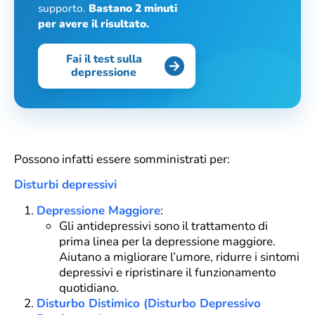
supporto.
Bastano 2 minuti
per avere il risultato.
Fai il test sulla
depressione
Possono infatti essere somministrati per:
Disturbi depressivi
Depressione Maggiore
:
Gli antidepressivi sono il trattamento di
prima linea per la depressione maggiore.
Aiutano a migliorare l’umore, ridurre i sintomi
depressivi e ripristinare il funzionamento
quotidiano.
Disturbo Distimico (Disturbo Depressivo