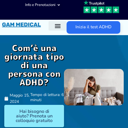
Info e Prenotazioni
Inizia il test ADHD
Diagnosi ADHD
Trattamenti ADHD
Altre aree d’intervento
Com’è una
giornata tipo
di una
persona con
ADHD?
Tempo di lettura: 6
Maggio 15,
minuti
2024
Hai bisogno di
aiuto? Prenota un
colloquio gratuito