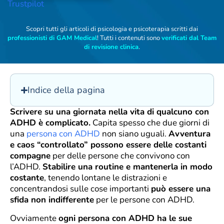
Trustpilot
Scopri tutti gli articoli di psicologia e psicoterapia scritti dai
professionisti di GAM Medical
! Tutti i contenuti sono
verificati dal Team
di revisione clinica
.
Indice della pagina
Scrivere su una giornata nella vita di qualcuno con
ADHD è complicato.
Capita spesso che due giorni di
una
persona con ADHD
non siano uguali.
Avventura
e caos “controllato” possono essere delle costanti
compagne
per delle persone che convivono con
l’ADHD.
Stabilire una routine e mantenerla in modo
costante
, tenendo lontane le distrazioni e
concentrandosi sulle cose importanti
può essere una
sfida non indifferente
per le persone con ADHD.
Ovviamente
ogni persona con ADHD ha le sue