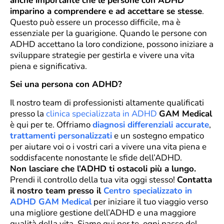
anche importante che le persone con ADHD
imparino a comprendere e ad accettare se stesse
.
Questo può essere un processo difficile, ma è
essenziale per la guarigione. Quando le persone con
ADHD accettano la loro condizione, possono iniziare a
sviluppare strategie per gestirla e vivere una vita
piena e significativa.
Sei una persona con ADHD?
Il nostro team di professionisti altamente qualificati
presso la
clinica specializzata in ADHD
GAM Medical
è qui per te. Offriamo
diagnosi differenziali accurate
,
trattamenti personalizzati
e un sostegno empatico
per aiutare voi o i vostri cari a vivere una vita piena e
soddisfacente nonostante le sfide dell’ADHD.
Non lasciare che l’ADHD ti ostacoli più a lungo.
Prendi il controllo della tua vita oggi stesso!
Contatta
il nostro team presso il
Centro specializzato in
ADHD GAM Medical
per iniziare il tuo viaggio verso
una migliore gestione dell’ADHD e una maggiore
qualità della vita. Siamo qui per te, ogni passo del