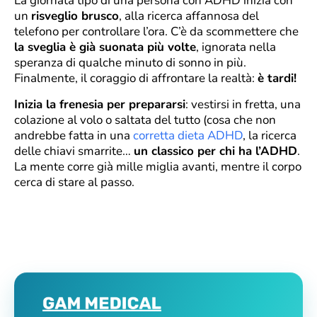
La giornata tipo di una persona con ADHD inizia con
un
risveglio brusco
, alla ricerca affannosa del
telefono per controllare l’ora. C’è da scommettere che
la sveglia è già suonata più volte
, ignorata nella
speranza di qualche minuto di sonno in più.
Finalmente, il coraggio di affrontare la realtà:
è tardi!
Inizia la frenesia per prepararsi
: vestirsi in fretta, una
colazione al volo o saltata del tutto (cosa che non
andrebbe fatta in una
corretta dieta ADHD
, la ricerca
delle chiavi smarrite…
un classico per chi ha l’ADHD
.
La mente corre già mille miglia avanti, mentre il corpo
cerca di stare al passo.