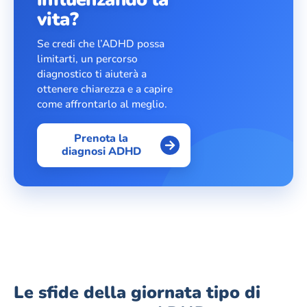
vita?
Se credi che l’ADHD possa
limitarti, un percorso
diagnostico ti aiuterà a
ottenere chiarezza e a capire
come affrontarlo al meglio.
Prenota la
diagnosi ADHD
Le sfide della giornata tipo di