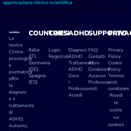
approvazione clinico-scientifica
da parte dei
professionisti sanitari qualificati di GAM Medical, iscritti
ai rispettivi albi professionali.
COUNTRIES
CORSI
ADHD
SUPPORTO
PRIVA
La
nostra
Italia
Login
Diagnosi
FAQ
Privacy
Clinica
(IT)
Registrati
ADHD
Contatti
Policy
psicologica
Germania
Trattamenti
Altre
Cookie
e
(DE)
ADHD
Condizioni
Policy
psichiatrica
Spagna
Corsi
Accesso
Termini
offre
(ES)
I
Professionisti
e
la
Professionisti
condizioni
diagnosi
Accedi
Rivedi
e il
le
trattamento
scelte
di
sui
ADHD,
cookies
Autismo,