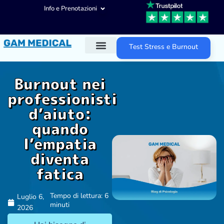
Info e Prenotazioni
Test Stress e Burnout
Diagnosi ADHD
Trattamenti ADHD
Altre aree d’intervento
Burnout nei
professionisti
d’aiuto:
quando
l’empatia
diventa
fatica
Tempo di lettura: 6
Luglio 6,
minuti
2026