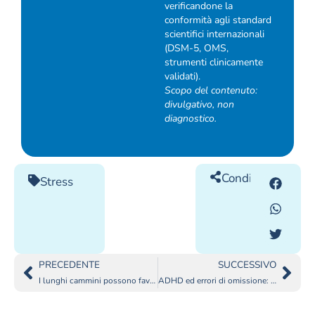
verificandone la
conformità agli standard
scientifici internazionali
(DSM-5, OMS,
strumenti clinicamente
validati).
Scopo del contenuto:
divulgativo, non
diagnostico.
Condividilo
Stress
PRECEDENTE
SUCCESSIVO
I lunghi cammini possono favorire la guarigione dal PTSD?
ADHD ed errori di omissione: perché manca sempre un passaggio?