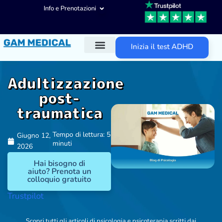
Info e Prenotazioni
Inizia il test ADHD
Diagnosi ADHD
Trattamenti ADHD
Altre aree d’intervento
Adultizzazione
post-
traumatica
Tempo di lettura: 5
Giugno 12,
minuti
2026
Hai bisogno di
aiuto? Prenota un
colloquio gratuito
Trustpilot
Scopri tutti gli articoli di psicologia e psicoterapia scritti dai