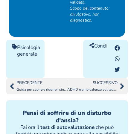
validati).
Scopo del contenuto:
divulgativo, non
diagnostico.
Condividilo
Psicologia
generale
PRECEDENTE
SUCCESSIVO
Guida per capire e ridurre i sintomi fisici “imbarazzanti” dell’ansia
ADHD e ambivalenza sul lavoro: perché vuoi cambiare ma non sai cosa
Pensi di soffrire di un disturbo
d'ansia?
Fai ora il
test di autovalutazione
che può
fornirti una prima indicazione sulla possibilità