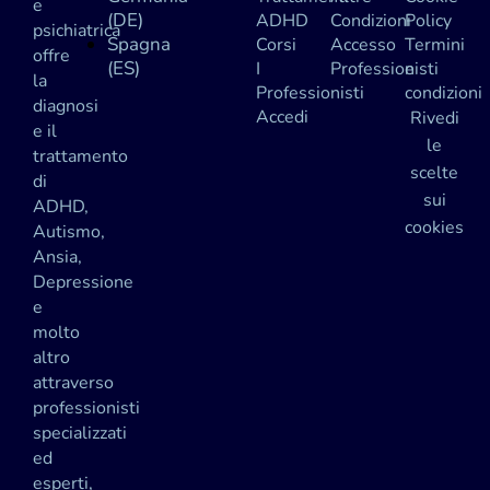
e
(DE)
ADHD
Condizioni
Policy
psichiatrica
Spagna
Corsi
Accesso
Termini
offre
(ES)
I
Professionisti
e
la
Professionisti
condizioni
diagnosi
Accedi
Rivedi
e il
le
trattamento
scelte
di
sui
ADHD,
cookies
Autismo,
Ansia,
Depressione
e
molto
altro
attraverso
professionisti
specializzati
ed
esperti,