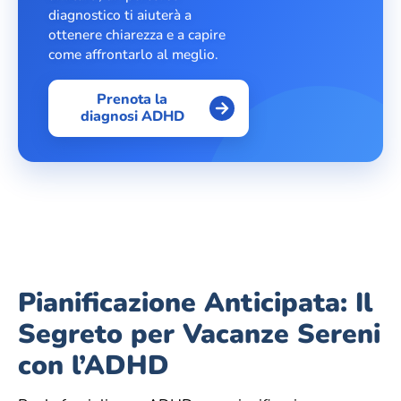
diagnostico ti aiuterà a
ottenere chiarezza e a capire
come affrontarlo al meglio.
Prenota la
diagnosi ADHD
Pianificazione Anticipata: Il
Segreto per Vacanze Sereni
con l’ADHD