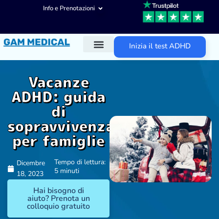
Info e Prenotazioni
Inizia il test ADHD
Diagnosi ADHD
Trattamenti ADHD
Altre aree d’intervento
Vacanze
ADHD: guida
di
sopravvivenza
per famiglie
Tempo di lettura:
Dicembre
5 minuti
18, 2023
Hai bisogno di
aiuto? Prenota un
colloquio gratuito