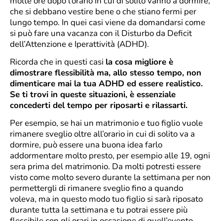
molte ore dopo l’orario in cui di solito vanno a dormire,
che si debbano vestire bene o che stiano fermi per
lungo tempo. In quei casi viene da domandarsi come
si può fare una vacanza con il Disturbo da Deficit
dell’Attenzione e Iperattività (ADHD).
Ricorda che in questi casi
la cosa migliore è
dimostrare flessibilità ma, allo stesso tempo, non
dimenticare mai la tua ADHD ed essere realistico.
Se ti trovi in queste situazioni, è essenziale
concederti del tempo per riposarti e rilassarti.
Per esempio, se hai un matrimonio e tuo figlio vuole
rimanere sveglio oltre all’orario in cui di solito va a
dormire, può essere una buona idea farlo
addormentare molto presto, per esempio alle 19, ogni
sera prima del matrimonio. Da molti potresti essere
visto come molto severo durante la settimana per non
permettergli di rimanere sveglio fino a quando
voleva, ma in questo modo tuo figlio si sarà riposato
durante tutta la settimana e tu potrai essere più
flessibile con gli orari in occasione di quell’evento