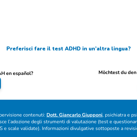
Preferisci fare il test ADHD in un’altra lingua?
Möchtest du den
DAH en español?
upervisione contenuti:
Dott. Giancarlo Giupponi
, psichiatra e p
ce l’adozione degli strumenti di valutazione (test e questiona
e scale validate). Informazioni divulgative sottoposte a revision