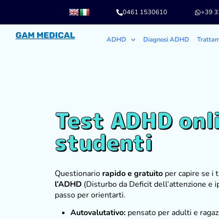
0461 1530610
+39 
ADHD
Diagnosi ADHD
Tratta
Test ADHD onli
studenti
Questionario
rapido
e gratuito
per capire se i
l’ADHD
(Disturbo da Deficit dell’attenzione e ip
passo per orientarti.
Autovalutativo:
pensato per adulti e ragaz