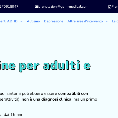
3270618947
prenotazioni@gam-medical.com
Pren
menti ADHD
Autismo
Depressione
Altre aree d’intervento
La C
ne per adulti e
 tuoi sintomi potrebbero essere
compatibili con
erattività):
non è una diagnosi clinica
, ma un primo
zi dai 16 anni