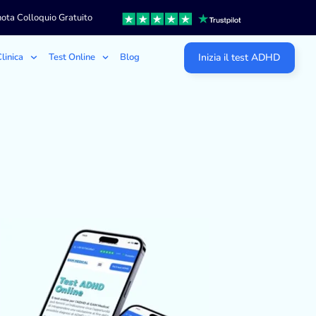
ota Colloquio Gratuito
linica
Test Online
Blog
Inizia il test ADHD