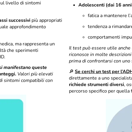
ul livello di sintomi
Adolescenti (dai 16 anni
fatica a mantenere l’
ssi successivi
più appropriati
tendenza a rimandare
ntuale approfondimento
comportamenti impulsi
 medica, ma rappresenta un
Il test può essere utile anche
oltà che sperimenti
riconosce in molte descrizio
HD.
prima di confrontarsi con uno 
i manifestano queste
🔎
Se cerchi un test per l’A
nteggi.
Valori più elevati
direttamente a uno specialis
di sintomi compatibili con
richiede strumenti diversi
, os
percorso specifico per quella f