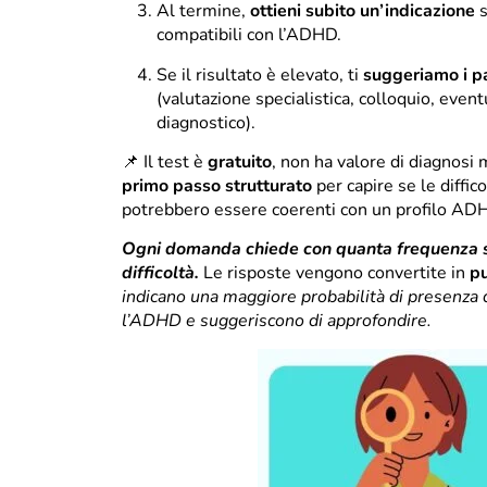
Al termine,
ottieni subito un’indicazione
s
compatibili con l’ADHD.
Se il risultato è elevato, ti
suggeriamo i pa
(valutazione specialistica, colloquio, eve
diagnostico).
📌 Il test è
gratuito
, non ha valore di diagnosi
primo passo strutturato
per capire se le diffic
potrebbero essere coerenti con un profilo AD
Ogni domanda chiede con quanta frequenza s
difficoltà.
Le risposte vengono convertite in
pu
indicano una maggiore probabilità di presenza 
l’ADHD e suggeriscono di approfondire.