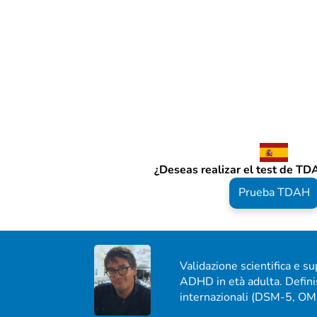
¿Deseas realizar el test de T
Prueba TDAH
Validazione scientifica e s
ADHD in età adulta. Definis
internazionali (DSM-5, OMS 