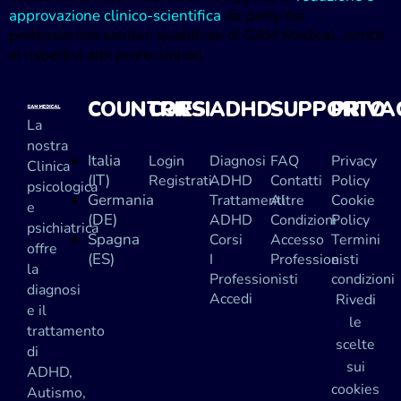
approvazione clinico-scientifica
da parte dei
professionisti sanitari qualificati di GAM Medical, iscritti
ai rispettivi albi professionali.
COUNTRIES
CORSI
ADHD
SUPPORTO
PRIVA
La
nostra
Italia
Login
Diagnosi
FAQ
Privacy
Clinica
(IT)
Registrati
ADHD
Contatti
Policy
psicologica
Germania
Trattamenti
Altre
Cookie
e
(DE)
ADHD
Condizioni
Policy
psichiatrica
Spagna
Corsi
Accesso
Termini
offre
(ES)
I
Professionisti
e
la
Professionisti
condizioni
diagnosi
Accedi
Rivedi
e il
le
trattamento
scelte
di
sui
ADHD,
cookies
Autismo,