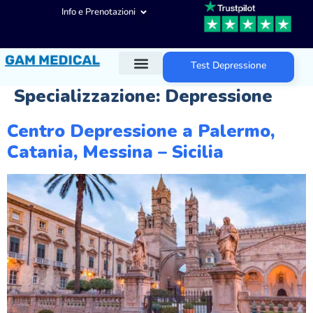
Info e Prenotazioni
Test Depressione
Diagnosi ADHD
Trattamenti ADHD
Altre aree d’intervento
Specializzazione:
Depressione
Centro Depressione a Palermo,
Catania, Messina – Sicilia