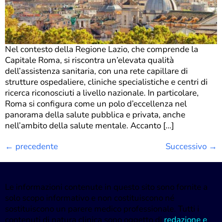
Nel contesto della Regione Lazio, che comprende la
Capitale Roma, si riscontra un’elevata qualità
dell’assistenza sanitaria, con una rete capillare di
strutture ospedaliere, cliniche specialistiche e centri di
ricerca riconosciuti a livello nazionale. In particolare,
Roma si configura come un polo d’eccellenza nel
panorama della salute pubblica e privata, anche
nell’ambito della salute mentale. Accanto […]
←
precedente
Successivo
→
Le informazioni contenute in questo sito sono fornite a
solo scopo informativo e non costituiscono né
sostituiscono un parere medico professionale. Tutti i
contenuti di natura clinica sono oggetto di
redazione e