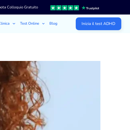
ota Colloquio Gratuito
linica
Test Online
Blog
Inizia il test ADHD