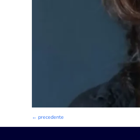
←
precedente