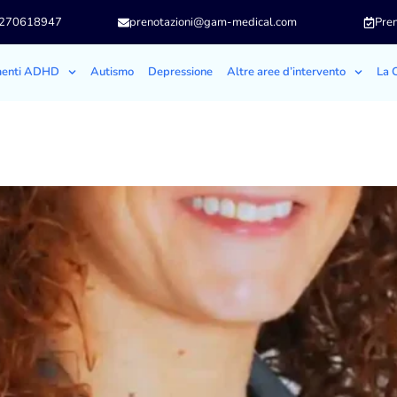
3270618947
prenotazioni@gam-medical.com
Pren
menti ADHD
Autismo
Depressione
Altre aree d’intervento
La C