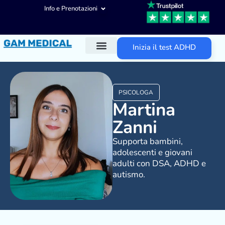
Info e Prenotazioni
Inizia il test ADHD
Diagnosi ADHD
Trattamenti ADHD
Altre aree d’intervento
PSICOLOGA
Martina
Zanni
Supporta bambini,
adolescenti e giovani
adulti con DSA, ADHD e
autismo.