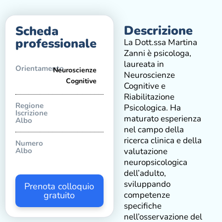
Descrizione
Scheda
professionale
La Dott.ssa Martina
Zanni è psicologa,
laureata in
Orientamento
Neuroscienze
Neuroscienze
Cognitive
Cognitive e
Riabilitazione
Regione
Psicologica. Ha
Iscrizione
maturato esperienza
Albo
nel campo della
ricerca clinica e della
Numero
Albo
valutazione
neuropsicologica
dell’adulto,
sviluppando
Prenota colloquio
gratuito
competenze
specifiche
nell’osservazione del