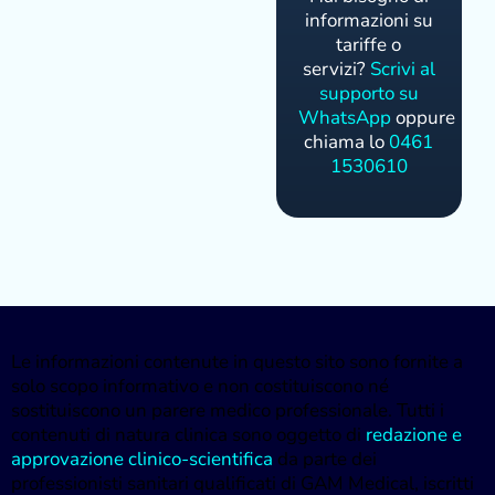
informazioni su
tariffe o
servizi?
Scrivi al
supporto su
WhatsApp
oppure
chiama lo
0461
1530610
Le informazioni contenute in questo sito sono fornite a
solo scopo informativo e non costituiscono né
sostituiscono un parere medico professionale. Tutti i
contenuti di natura clinica sono oggetto di
redazione e
approvazione clinico-scientifica
da parte dei
professionisti sanitari qualificati di GAM Medical, iscritti