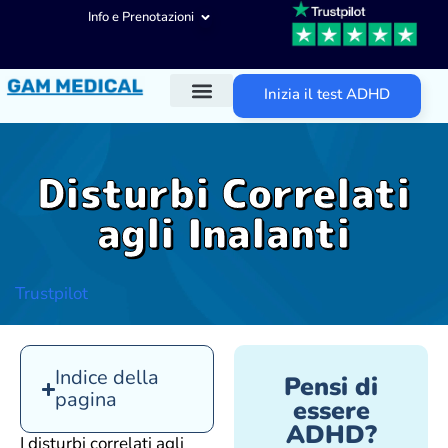
Info e Prenotazioni
Inizia il test ADHD
Diagnosi ADHD
Trattamenti ADHD
Altre aree d’intervento
Disturbi Correlati
agli Inalanti
Trustpilot
Indice della
Pensi di
pagina
essere
ADHD?
I disturbi correlati agli