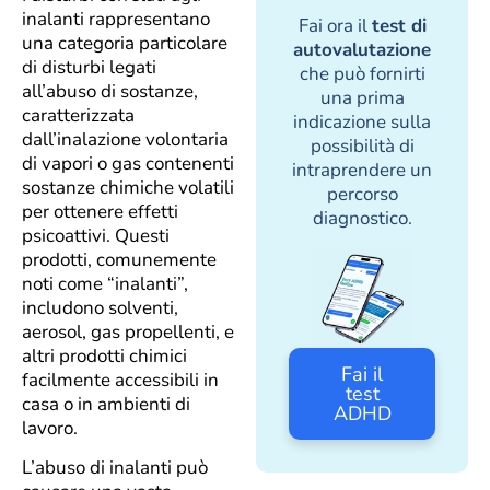
inalanti rappresentano
Fai ora il
test di
una categoria particolare
autovalutazione
di disturbi legati
che può fornirti
all’abuso di sostanze,
una prima
caratterizzata
indicazione sulla
dall’inalazione volontaria
possibilità di
di vapori o gas contenenti
intraprendere un
sostanze chimiche volatili
percorso
per ottenere effetti
diagnostico.
psicoattivi. Questi
prodotti, comunemente
noti come “inalanti”,
includono solventi,
aerosol, gas propellenti, e
altri prodotti chimici
Fai il
facilmente accessibili in
test
casa o in ambienti di
ADHD
lavoro.
L’abuso di inalanti può