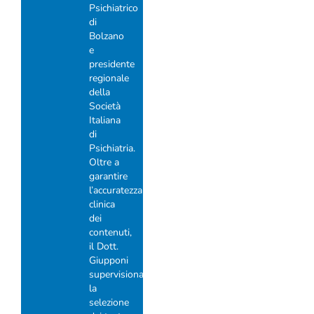
Psichiatrico
di
Bolzano
e
presidente
regionale
della
Società
Italiana
di
Psichiatria.
Oltre a
garantire
l’accuratezza
clinica
dei
contenuti,
il Dott.
Giupponi
supervisiona
la
selezione