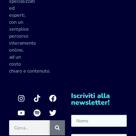
specializzati
ed
esperti,
con un
semplice
percorso
interamente
online,
ad un
costo
chiaro e contenuto.
Iscriviti alla
newsletter!