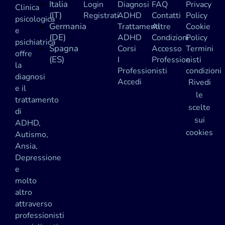
Italia
Login
Diagnosi
FAQ
Privacy
Clinica
(IT)
Registrati
ADHD
Contatti
Policy
psicologica
Germania
Trattamenti
Altre
Cookie
e
(DE)
ADHD
Condizioni
Policy
psichiatrica
Spagna
Corsi
Accesso
Termini
offre
(ES)
I
Professionisti
e
la
Professionisti
condizioni
diagnosi
Accedi
Rivedi
e il
le
trattamento
scelte
di
sui
ADHD,
cookies
Autismo,
Ansia,
Depressione
e
molto
altro
attraverso
professionisti