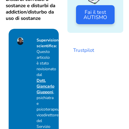
sostanze e disturbi da
Fai il test
addiction
/
disturbo da
AUTISMO
uso di sostanze
Supervisione
scientifica:
Trustpilot
Questo
articolo
è stato
revisionato
dal
Dott.
Giancarlo
Giupponi
,
psichiatra
e
psicoterapeuta,
vicedirettore
del
Servizio