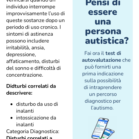
Pensi di
individuo interrompe
essere
improvvisamente l’uso di
una
queste sostanze dopo un
periodo di uso cronico. I
persona
sintomi di astinenza
autistica?
possono includere
irritabilità, ansia,
Fai ora il
test di
depressione,
autovalutazione
che
affaticamento, disturbi
può fornirti una
del sonno e difficoltà di
prima indicazione
concentrazione.
sulla possibilità
Didturbi correlati da
di intraprendere
descrivere:
un percorso
diagnostico per
disturbo da uso di
l’autismo.
inalanti
intossicazione da
inalanti
Categoria Diagnostica:
Disturbi correlati a