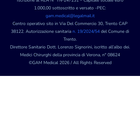
Iscrizione al REA N° TN-247231 – Capitale sociale euro
1.000,00 sottoscritto e versato -PEC:
gam.medical@legalmail.it
Centro operativo sito in Via Del Commercio 30, Trento CAP
38122. Autorizzazione sanitaria
n. 19/2024/54
del Comune di
Trento.
Direttore Sanitario Dott. Lorenzo Signorini, iscritto all’albo dei.
Medici Chirurghi della provincia di Verona, n° 08624
©GAM Medical 2026 / All Rights Reserved