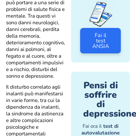
può portare a una serie di
problemi di salute fisica e
mentale. Tra questi vi
sono danni neurologici,
danni cerebrali, perdita
Fai il
della memoria,
test
deterioramento cognitivo,
ANSIA
danni ai polmoni, al
fegato e al cuore, oltre a
comportamenti impulsivi
e a rischio, disturbi del
sonno e depressione.
Pensi di
Il disturbo correlato agli
soffrire
inalanti può manifestarsi
in varie forme, tra cui la
di
dipendenza da inalanti,
depression
la sindrome da astinenza
e altre complicazioni
Fai ora il
test di
psicologiche e
autovalutazione
comportamentali