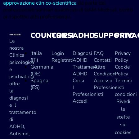
approvazione clinico-scientifica
da parte dei
professionisti sanitari qualificati di GAM Medical, iscritti
ai rispettivi albi professionali.
COUNTRIES
CORSI
ADHD
SUPPORTO
PRIVA
La
nostra
Italia
Login
Diagnosi
FAQ
Privacy
Clinica
(IT)
Registrati
ADHD
Contatti
Policy
psicologica
Germania
Trattamenti
Altre
Cookie
e
(DE)
ADHD
Condizioni
Policy
psichiatrica
Spagna
Corsi
Accesso
Termini
offre
(ES)
I
Professionisti
e
la
Professionisti
condizioni
diagnosi
Accedi
Rivedi
e il
le
trattamento
scelte
di
sui
ADHD,
cookies
Autismo,