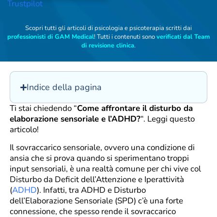
Trustpilot
Scopri tutti gli articoli di psicologia e psicoterapia scritti dai
professionisti di GAM Medical
! Tutti i contenuti sono
verificati dal Team
di revisione clinica
.
Indice della pagina
Ti stai chiedendo “
Come affrontare il disturbo da
elaborazione sensoriale e l’ADHD?
“. Leggi questo
articolo!
Il sovraccarico sensoriale, ovvero una condizione di
ansia che si prova quando si sperimentano troppi
input sensoriali, è una realtà comune per chi vive col
Disturbo da Deficit dell’Attenzione e Iperattività
(
ADHD
). Infatti, tra ADHD e Disturbo
dell’Elaborazione Sensoriale (SPD) c’è una forte
connessione, che spesso rende il sovraccarico