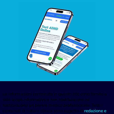
Le informazioni contenute in questo sito sono fornite a
solo scopo informativo e non costituiscono né
sostituiscono un parere medico professionale. Tutti i
contenuti di natura clinica sono oggetto di
redazione e