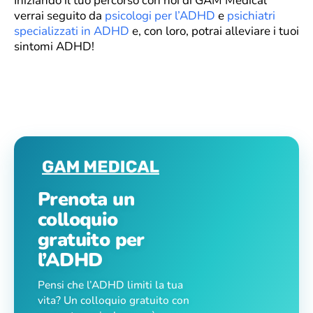
Iniziando il tuo percorso con noi di GAM Medical
verrai seguito da
psicologi per l’ADHD
e
psichiatri
specializzati in ADHD
e, con loro, potrai alleviare i tuoi
sintomi ADHD!
Prenota un
colloquio
gratuito per
l’ADHD
Pensi che l’ADHD limiti la tua
vita? Un colloquio gratuito con