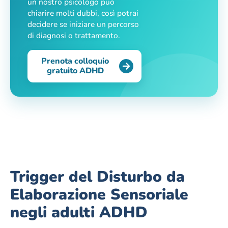
un nostro psicologo può
chiarire molti dubbi, così potrai
decidere se iniziare un percorso
di diagnosi o trattamento.
Prenota colloquio
gratuito ADHD
Trigger del Disturbo da
Elaborazione Sensoriale
negli adulti ADHD