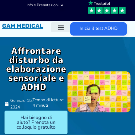
Info e Prenotazioni
Inizia il test ADHD
Diagnosi ADHD
Trattamenti ADHD
Altre aree d’intervento
Affrontare
disturbo da
elaborazione
sensoriale e
ADHD
Tempo di lettura:
Gennaio 15,
4 minuti
2024
Hai bisogno di
aiuto? Prenota un
colloquio gratuito