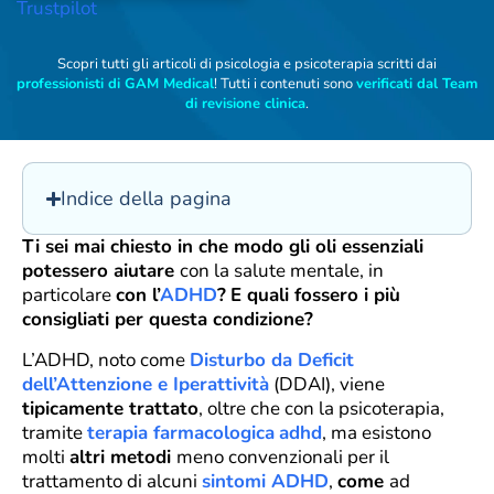
Trustpilot
Scopri tutti gli articoli di psicologia e psicoterapia scritti dai
professionisti di GAM Medical
! Tutti i contenuti sono
verificati dal Team
di revisione clinica
.
Indice della pagina
Ti sei mai chiesto in che modo gli oli essenziali
potessero aiutare
con la salute mentale, in
particolare
con l’
ADHD
?
E quali fossero i più
consigliati per questa condizione?
L’ADHD, noto come
Disturbo da Deficit
dell’Attenzione e Iperattività
(DDAI), viene
tipicamente trattato
, oltre che con la psicoterapia,
tramite
terapia farmacologica
adhd
, ma esistono
molti
altri metodi
meno convenzionali per il
trattamento di alcuni
sintomi ADHD
,
come
ad