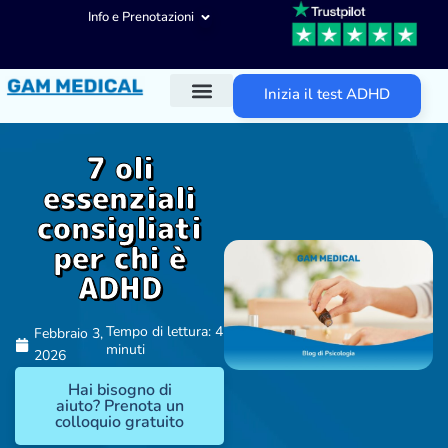
Info e Prenotazioni
Inizia il test ADHD
Diagnosi ADHD
Trattamenti ADHD
Altre aree d’intervento
7 oli
essenziali
consigliati
per chi è
ADHD
Tempo di lettura: 4
Febbraio 3,
minuti
2026
Hai bisogno di
aiuto? Prenota un
colloquio gratuito