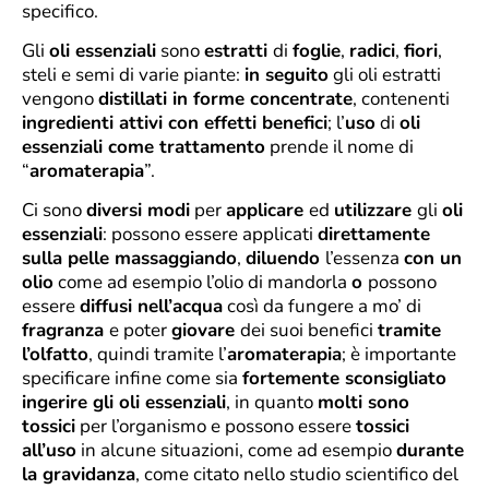
specifico.
Gli
oli essenziali
sono
estratti
di
foglie
,
radici
,
fiori
,
steli e semi di varie piante:
in seguito
gli oli estratti
vengono
distillati in forme concentrate
, contenenti
ingredienti attivi con effetti benefici
; l’
uso
di
oli
essenziali come trattamento
prende il nome di
“
aromaterapia
”.
Ci sono
diversi modi
per
applicare
ed
utilizzare
gli
oli
essenziali
: possono essere applicati
direttamente
sulla pelle massaggiando
,
diluendo
l’essenza
con un
olio
come ad esempio l’olio di mandorla
o
possono
essere
diffusi nell’acqua
così da fungere a mo’ di
fragranza
e poter
giovare
dei suoi benefici
tramite
l’olfatto
, quindi tramite l’
aromaterapia
; è importante
specificare infine come sia
fortemente sconsigliato
ingerire gli oli essenziali
, in quanto
molti sono
tossici
per l’organismo e possono essere
tossici
all’uso
in alcune situazioni, come ad esempio
durante
la gravidanza
, come citato nello studio scientifico del