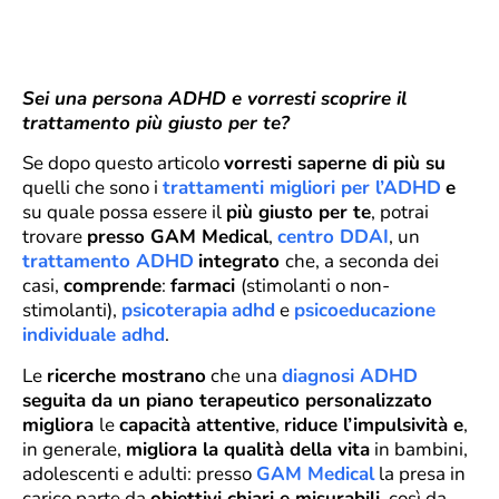
Sei una persona ADHD e vorresti scoprire il
trattamento più giusto per te?
Se dopo questo articolo
vorresti saperne di più su
quelli che sono i
trattamenti migliori per l’ADHD
e
su quale possa essere il
più giusto per te
, potrai
trovare
presso GAM Medical
,
centro DDAI
, un
trattamento ADHD
integrato
che, a seconda dei
casi,
comprende
:
farmaci
(stimolanti o non-
stimolanti),
psicoterapia
adhd
e
psicoeducazione
individuale adhd
.
Le
ricerche mostrano
che una
diagnosi ADHD
seguita da un piano terapeutico personalizzato
migliora
le
capacità attentive
,
riduce l’impulsività e
,
in generale,
migliora la qualità della vita
in bambini,
adolescenti e adulti: presso
GAM Medical
la presa in
carico parte da
obiettivi chiari e misurabili
, così da