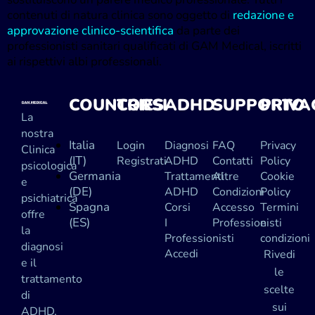
contenuti di natura clinica sono oggetto di
redazione e
approvazione clinico-scientifica
da parte dei
professionisti sanitari qualificati di GAM Medical, iscritti
ai rispettivi albi professionali.
COUNTRIES
CORSI
ADHD
SUPPORTO
PRIVA
La
nostra
Italia
Login
Diagnosi
FAQ
Privacy
Clinica
(IT)
Registrati
ADHD
Contatti
Policy
psicologica
Germania
Trattamenti
Altre
Cookie
e
(DE)
ADHD
Condizioni
Policy
psichiatrica
Spagna
Corsi
Accesso
Termini
offre
(ES)
I
Professionisti
e
la
Professionisti
condizioni
diagnosi
Accedi
Rivedi
e il
le
trattamento
scelte
di
sui
ADHD,