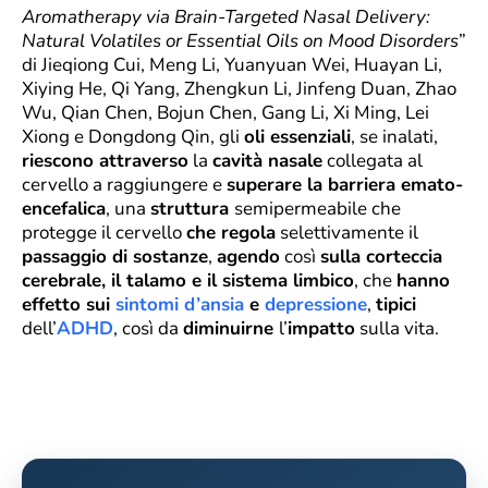
Aromatherapy via Brain-Targeted Nasal Delivery:
Natural Volatiles or Essential Oils on Mood Disorders
”
di Jieqiong Cui, Meng Li, Yuanyuan Wei, Huayan Li,
Xiying He, Qi Yang, Zhengkun Li, Jinfeng Duan, Zhao
Wu, Qian Chen, Bojun Chen, Gang Li, Xi Ming, Lei
Xiong e Dongdong Qin, gli
oli essenziali
, se inalati,
riescono attraverso
la
cavità nasale
collegata al
cervello a raggiungere e
superare la barriera emato-
encefalica
, una
struttura
semipermeabile che
protegge il cervello
che regola
selettivamente il
passaggio di sostanze
,
agendo
così
sulla corteccia
cerebrale, il talamo e il sistema limbico
, che
hanno
effetto sui
sintomi d’ansia
e
depressione
,
tipici
dell’
ADHD
, così da
diminuirne
l’
impatto
sulla vita.