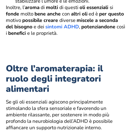
stabilizzare l’umore e le emozioni.
Inoltre, l’
aroma
di
molti
di questi
oli essenziali
si
fonde
molto
bene anche
con
altri oli
ed è
per questo
motivo
possibile creare
diverse
miscele a seconda
del bisogno
e dei
sintomi ADHD
,
potenziandone
così
i
benefici
e le proprietà.
Oltre l’aromaterapia: il
ruolo degli integratori
alimentari
Se gli oli essenziali agiscono principalmente
stimolando la sfera sensoriale e favorendo un
ambiente rilassante, per sostenere in modo più
profondo la neurobiologia dell’ADHD è possibile
affiancare un supporto nutrizionale interno.