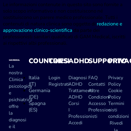
Le informazioni contenute in questo sito sono fornite a
solo scopo informativo e non costituiscono né
sostituiscono un parere medico professionale. Tutti i
contenuti di natura clinica sono oggetto di
redazione e
approvazione clinico-scientifica
da parte dei
professionisti sanitari qualificati di GAM Medical, iscritti
ai rispettivi albi professionali.
COUNTRIES
CORSI
ADHD
SUPPORTO
PRIVA
La
nostra
Italia
Login
Diagnosi
FAQ
Privacy
Clinica
(IT)
Registrati
ADHD
Contatti
Policy
psicologica
Germania
Trattamenti
Altre
Cookie
e
(DE)
ADHD
Condizioni
Policy
psichiatrica
Spagna
Corsi
Accesso
Termini
offre
(ES)
I
Professionisti
e
la
Professionisti
condizioni
diagnosi
Accedi
Rivedi
e il
le