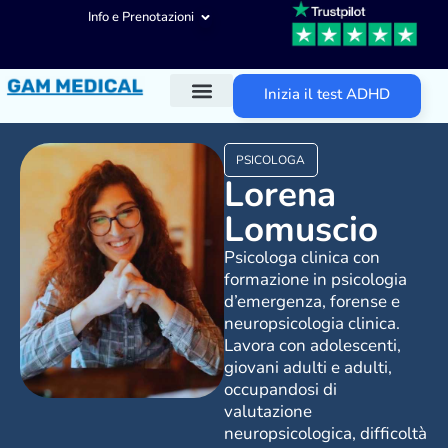
Info e Prenotazioni
Inizia il test ADHD
Diagnosi ADHD
Trattamenti ADHD
Altre aree d’intervento
PSICOLOGA
Lorena
Lomuscio
Psicologa clinica con
formazione in psicologia
d’emergenza, forense e
neuropsicologia clinica.
Lavora con adolescenti,
giovani adulti e adulti,
occupandosi di
valutazione
neuropsicologica, difficoltà