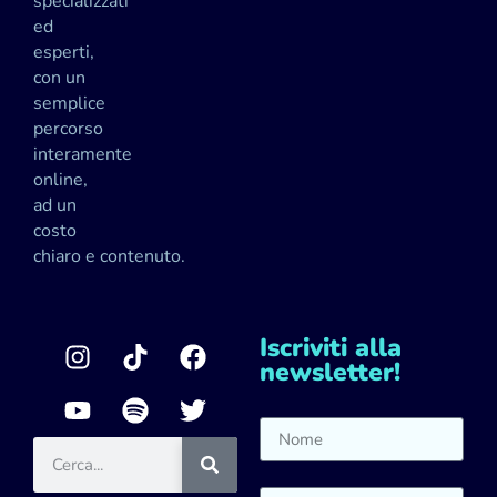
specializzati
ed
esperti,
con un
semplice
percorso
interamente
online,
ad un
costo
chiaro e contenuto.
Iscriviti alla
newsletter!