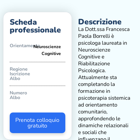
Descrizione
Scheda
professionale
La Dott.ssa Francesca
Paola Borrelli è
psicologa laureata in
Orientamento
Neuroscienze
Neuroscienze
Cognitive
Cognitive e
Riabilitazione
Regione
Psicologica.
Iscrizione
Attualmente sta
Albo
completando la
formazione in
Numero
Albo
psicoterapia sistemica
ad orientamento
comunitario,
approfondendo le
Prenota colloquio
gratuito
dinamiche relazionali
e sociali che
influenzano il