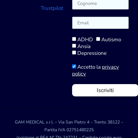
Trustpilot
ADHD
Autismo
Ansia
Depressione
Accetto la
privacy
policy
Iscriviti
GAM MEDICAL s.r.l. – Via San Pietro 4 – Trento 38122 –
Partita IVA 02751480225
Iscrizione al REA N° TN-247231 – Capitale sociale euro