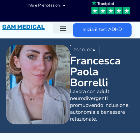
Info e Prenotazioni
Inizia il test ADHD
Diagnosi ADHD
Trattamenti ADHD
Altre aree d’intervento
PSICOLOGA
Francesca
Paola
Borrelli
Lavora con adulti
neurodivergenti
promuovendo inclusione,
autonomia e benessere
relazionale.