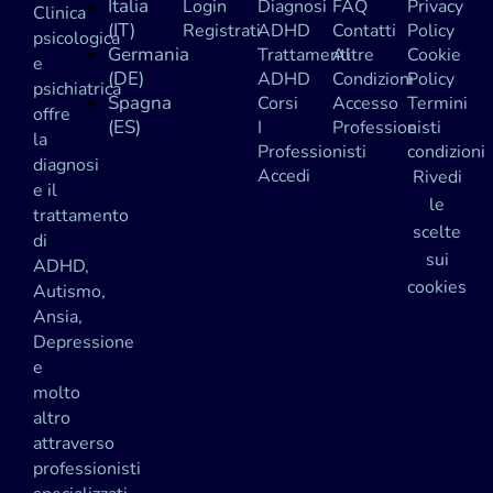
Italia
Login
Diagnosi
FAQ
Privacy
Clinica
(IT)
Registrati
ADHD
Contatti
Policy
psicologica
Germania
Trattamenti
Altre
Cookie
e
(DE)
ADHD
Condizioni
Policy
psichiatrica
Spagna
Corsi
Accesso
Termini
offre
(ES)
I
Professionisti
e
la
Professionisti
condizioni
diagnosi
Accedi
Rivedi
e il
le
trattamento
scelte
di
sui
ADHD,
cookies
Autismo,
Ansia,
Depressione
e
molto
altro
attraverso
professionisti