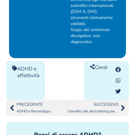
scientifici internazionali
(DSM-5, OMS,
strumenti clinicamente
validati).
Scopo del contenuto:
divulgativo, non
diagnostico.
Condividilo
ADHD e
affettività
PRECEDENTE
SUCCESSIVO
ADHD e fibromialgia
I benefici del decluttering per persone ADHD
Pensi di essere ADHD?