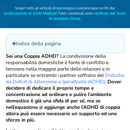
Scopri tutti gli articoli di psicologia e psicoterapia scritti dai
professionisti di GAM Medical
! Tutti i contenuti sono
verificati dal Team
di revisione clinica
.
Indice della pagina
Sei una Coppia ADHD?
La condivisione delle
responsabilità domestiche è fonte di conflitto e
tensione nella maggior parte delle relazioni e in
particolare se entrambi i partner soffrono del
Disturbo
da Deficit di Attenzione e Iperattività (ADHD)
.
Dover
decidere di dedicare il proprio tempo e
concentrazione ad ordinare e pulire l’ambiente
domestico è già una sfida di per sé, ma se
nell’equazione si aggiunge anche l’ADHD di coppia
allora può essere necessario un supporto ed uno
sforzo in più.