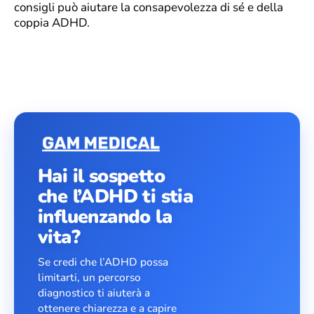
consigli può aiutare la consapevolezza di sé e della
coppia ADHD.
Hai il sospetto
che l’ADHD ti stia
influenzando la
vita?
Se credi che l’ADHD possa
limitarti, un percorso
diagnostico ti aiuterà a
ottenere chiarezza e a capire