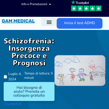
Info e Prenotazioni
Inizia il test ADHD
Diagnosi ADHD
Trattamenti ADHD
Altre aree d’intervento
Schizofrenia:
Insorgenza
Precoce e
Prognosi
Tempo di lettura: 5
Luglio 4,
minuti
2024
Hai bisogno di
aiuto? Prenota un
colloquio gratuito
Trustpilot