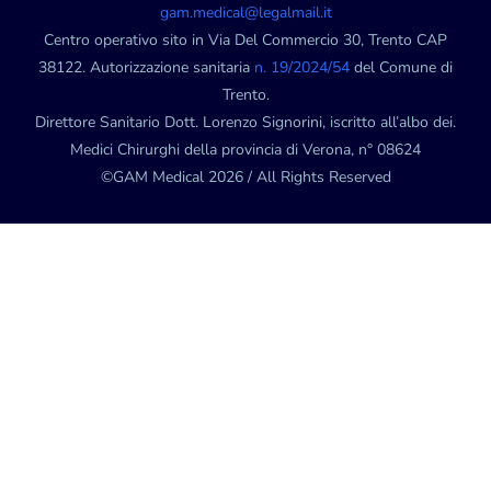
gam.medical@legalmail.it
Centro operativo sito in Via Del Commercio 30, Trento CAP
38122. Autorizzazione sanitaria
n. 19/2024/54
del Comune di
Trento.
Direttore Sanitario Dott. Lorenzo Signorini, iscritto all’albo dei.
Medici Chirurghi della provincia di Verona, n° 08624
©GAM Medical 2026 / All Rights Reserved