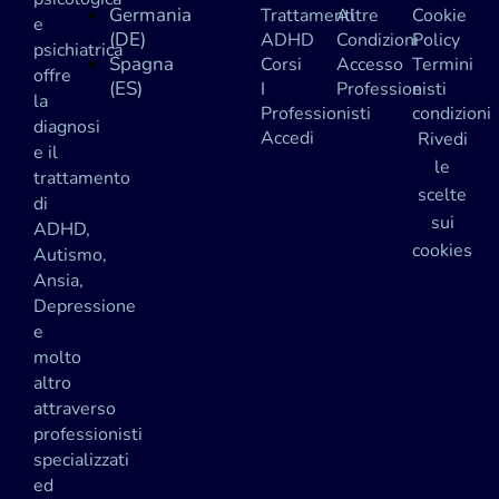
Germania
Trattamenti
Altre
Cookie
e
(DE)
ADHD
Condizioni
Policy
psichiatrica
Spagna
Corsi
Accesso
Termini
offre
(ES)
I
Professionisti
e
la
Professionisti
condizioni
diagnosi
Accedi
Rivedi
e il
le
trattamento
scelte
di
sui
ADHD,
cookies
Autismo,
Ansia,
Depressione
e
molto
altro
attraverso
professionisti
specializzati
ed