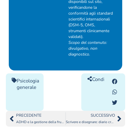
disponibili sul sito,
verificandone la
conformità agli standard
scientifici internazionali
(DSM-5, OMS,
strumenti clinicamente
validati).
Scopo del contenuto:
divulgativo, non
diagnostico.
Condividilo
Psicologia
generale
PRECEDENTE
SUCCESSIVO
ADHD e la gestione della frustrazione nei bambini
Scrivere e disegnare: diario creativo per gestire l’ansia