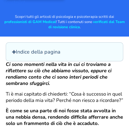
Trustpilot
Scopri tutti gli articoli di psicologia e psicoterapia scritti dai
professionisti di GAM Medical
! Tutti i contenuti sono
verificati dal Team
di revisione clinica
.
Indice della pagina
Ci sono momenti nella vita in cui ci troviamo a
riflettere su ciò che abbiamo vissuto, eppure ci
rendiamo conto che ci sono interi periodi che
sembrano sfuggirci.
Ti è mai capitato di chiederti: “Cosa è successo in quel
periodo della mia vita? Perché non riesco a ricordare?”
È come se una parte di noi fosse stata avvolta in
una nebbia densa, rendendo difficile afferrare anche
solo un frammento di ciò che è accaduto.