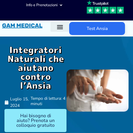
Info e Prenotazioni
Test Ansia
Diagnosi ADHD
Trattamenti ADHD
Altre aree d’intervento
Integratori
Naturali che
aiutano
contro
l’Ansia
Tempo di lettura: 4
Luglio 15,
minuti
2024
Hai bisogno di
aiuto? Prenota un
colloquio gratuito