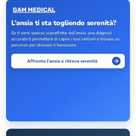
L’ansia ti sta togliendo serenità?
Se ti senti spesso sopraffatto dall’ansia, una diagnosi
accurata ti permetterà di capire i tuoi sintomi e trovare un
percorso per ritrovare il benessere.
Affronta l’ansia e ritrova serenità