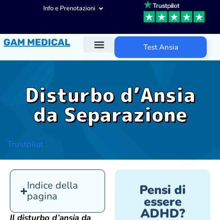
Info e Prenotazioni
Test Ansia
Diagnosi ADHD
Trattamenti ADHD
Altre aree d’intervento
Disturbo d’Ansia
da Separazione
Trustpilot
Indice della
Pensi di
pagina
essere
ADHD?
Il disturbo d’ansia da