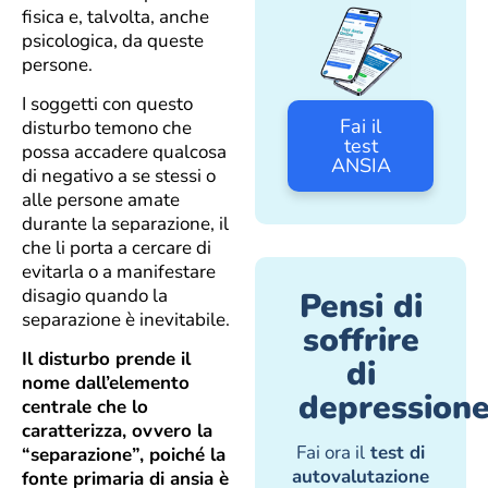
fisica e, talvolta, anche
psicologica, da queste
persone.
I soggetti con questo
Fai il
disturbo temono che
test
possa accadere qualcosa
ANSIA
di negativo a se stessi o
alle persone amate
durante la separazione, il
che li porta a cercare di
evitarla o a manifestare
disagio quando la
Pensi di
separazione è inevitabile.
soffrire
Il disturbo prende il
di
nome dall’elemento
depression
centrale che lo
caratterizza, ovvero la
Fai ora il
test di
“separazione”, poiché la
autovalutazione
fonte primaria di ansia è