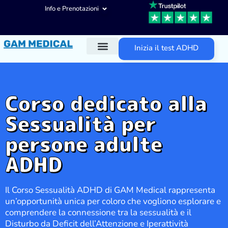
Info e Prenotazioni
Inizia il test ADHD
Diagnosi ADHD
Trattamenti ADHD
Altre aree d’intervento
Corso dedicato alla
Sessualità per
persone adulte
ADHD
Il Corso Sessualità ADHD di GAM Medical rappresenta
un’opportunità unica per coloro che vogliono esplorare e
comprendere la connessione tra la sessualità e il
Disturbo da Deficit dell’Attenzione e Iperattività