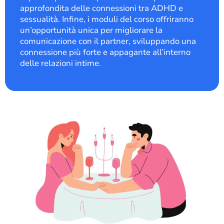
approfondita delle connessioni tra ADHD e
sessualità. Infine, i moduli del corso offriranno
un’opportunità unica per migliorare la
comunicazione con il partner, sviluppando una
connessione più forte e appagante all’interno
delle relazioni intime.