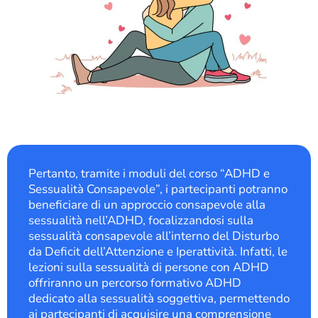
Pertanto, tramite i moduli del corso “ADHD e
Sessualità Consapevole”, i partecipanti potranno
beneficiare di un approccio consapevole alla
sessualità nell’ADHD, focalizzandosi sulla
sessualità consapevole all’interno del Disturbo
da Deficit dell’Attenzione e Iperattività. Infatti, le
lezioni sulla sessualità di persone con ADHD
offriranno un percorso formativo ADHD
dedicato alla sessualità soggettiva, permettendo
ai partecipanti di acquisire una comprensione