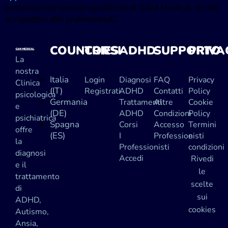
professionisti sanitari qualificati di GAM Medical, iscritti
ai rispettivi albi professionali.
COUNTRIES
CORSI
ADHD
SUPPORTO
PRIVA
La
nostra
Italia
Login
Diagnosi
FAQ
Privacy
Clinica
(IT)
Registrati
ADHD
Contatti
Policy
psicologica
Germania
Trattamenti
Altre
Cookie
e
(DE)
ADHD
Condizioni
Policy
psichiatrica
Spagna
Corsi
Accesso
Termini
offre
(ES)
I
Professionisti
e
la
Professionisti
condizioni
diagnosi
Accedi
Rivedi
e il
le
trattamento
scelte
di
sui
ADHD,
cookies
Autismo,
Ansia,