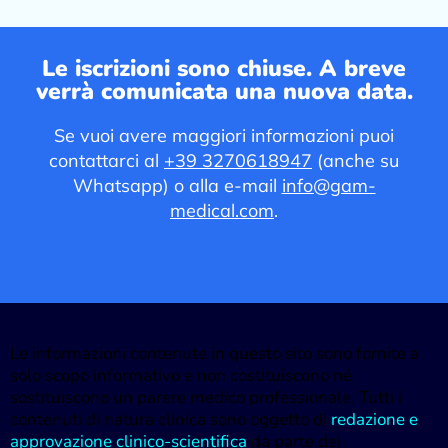
Le iscrizioni sono chiuse. A breve
verrà comunicata una nuova data.
Se vuoi avere maggiori informazioni puoi
contattarci al
+39 3270618947
(anche su
Whatsapp
) o alla e-mail
info@gam-
medical.com
.
Le informazioni contenute in questo sito sono fornite a
solo scopo informativo e non costituiscono né
sostituiscono un parere medico professionale. Tutti i
contenuti di natura clinica sono oggetto di
redazione e
approvazione clinico-scientifica
da parte dei