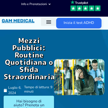
Info e Prenotazioni
Inizia il test ADHD
Diagnosi ADHD
Trattamenti ADHD
Altre aree d’intervento
Mezzi
Pubblici:
Routine
Quotidiana o
Sfida
Straordinaria?
Tempo di lettura: 9
Luglio 6,
minuti
2024
Hai bisogno di
aiuto? Prenota un