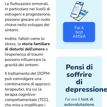
Le fluttuazioni ormonali,
in particolare nei livelli di
estrogeni e progesterone,
possono giocare un ruolo
chiave nello sviluppo dei
Fai il
sintomi.
test
ANSIA
Inoltre, fattori come lo
stress, la
storia familiare
di disturbi dell’umore
e
l’esperienza di traumi
possono influenzare la
gravità dei sintomi.
Pensi di
soffrire
Il trattamento del DDPM
può coinvolgere una
di
combinazione di approcci
depression
terapeutici, tra cui la
terapia cognitivo-
Fai ora il
test di
comportamentale (TCC),
autovalutazione
che mira a modificare i