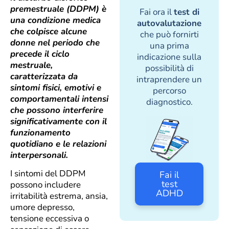
premestruale (DDPM) è
Fai ora il
test di
una condizione medica
autovalutazione
che colpisce alcune
che può fornirti
donne nel periodo che
una prima
precede il ciclo
indicazione sulla
mestruale,
possibilità di
caratterizzata da
intraprendere un
sintomi fisici, emotivi e
percorso
comportamentali intensi
diagnostico.
che possono interferire
significativamente con il
funzionamento
quotidiano e le relazioni
interpersonali.
I sintomi del DDPM
Fai il
test
possono includere
ADHD
irritabilità estrema, ansia,
umore depresso,
tensione eccessiva o