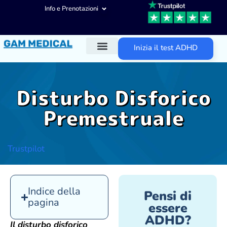
Info e Prenotazioni
Inizia il test ADHD
Diagnosi ADHD
Trattamenti ADHD
Altre aree d’intervento
Disturbo Disforico
Premestruale
Trustpilot
Indice della
Pensi di
pagina
essere
ADHD?
Il disturbo disforico