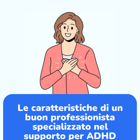
Le caratteristiche di un
buon professionista
specializzato nel
supporto per ADHD