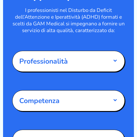
I professionisti nel Disturbo da Deficit
dell’Attenzione e Iperattività (ADHD) formati e
scelti da GAM Medical si impegnano a fornire un
servizio di alta qualità, caratterizzato da:
Professionalità
Competenza