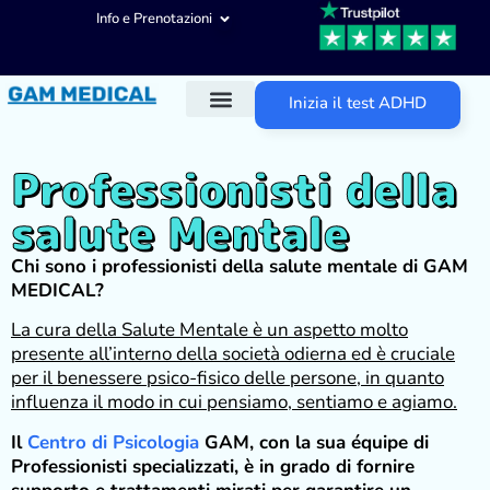
Info e Prenotazioni
Inizia il test ADHD
Diagnosi ADHD
Trattamenti ADHD
Altre aree d’intervento
Professionisti della
salute Mentale
Chi sono i professionisti della salute mentale di GAM
MEDICAL?
La cura della Salute Mentale è un aspetto molto
presente all’interno della società odierna ed è cruciale
per il benessere psico-fisico delle persone, in quanto
influenza il modo in cui pensiamo, sentiamo e agiamo.
Il
Centro di Psicologia
GAM, con la sua équipe di
Professionisti specializzati, è in grado di fornire