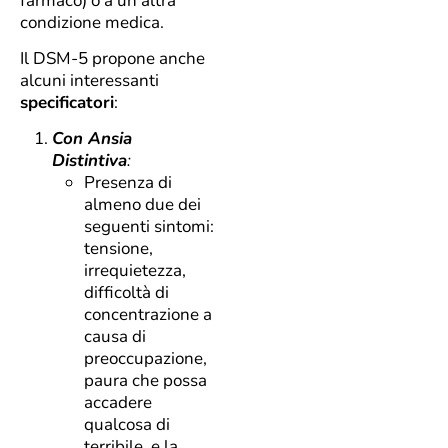
farmaco) o a un’altra
condizione medica.
Il DSM-5 propone anche
alcuni interessanti
specificatori
:
Con Ansia
Distintiva
:
Presenza di
almeno due dei
seguenti sintomi:
tensione,
irrequietezza,
difficoltà di
concentrazione a
causa di
preoccupazione,
paura che possa
accadere
qualcosa di
terribile, e la