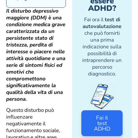
essere
ADHD?
Il disturbo depressivo
maggiore (DDM) è una
Fai ora il
test di
condizione medica grave
autovalutazione
caratterizzata da un
che può fornirti
persistente stato di
una prima
tristezza, perdita di
indicazione sulla
interesse o piacere nelle
possibilità di
attività quotidiane e una
intraprendere un
serie di sintomi fisici ed
percorso
emotivi che
diagnostico.
compromettono
significativamente la
qualità della vita di una
persona.
Questo disturbo può
influenzare
Fai il
test
negativamente il
ADHD
funzionamento sociale,
lavorativo e altre aree