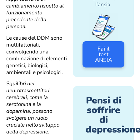
l’ansia.
cambiamento rispetto al
funzionamento
precedente della
persona.
Le cause del DDM sono
multifattoriali,
Fai il
coinvolgendo una
test
combinazione di elementi
ANSIA
genetici, biologici,
ambientali e psicologici.
Squilibri nei
neurotrasmettitori
cerebrali, come la
Pensi di
serotonina e la
soffrire
dopamina, possono
di
svolgere un ruolo
cruciale nello sviluppo
depression
della depressione.