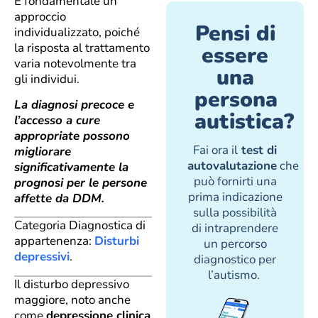
È fondamentale un
approccio
Pensi di
individualizzato, poiché
la risposta al trattamento
essere
varia notevolmente tra
una
gli individui.
persona
La diagnosi precoce e
autistica?
l’accesso a cure
appropriate possono
Fai ora il
test di
migliorare
autovalutazione
che
significativamente la
può fornirti una
prognosi per le persone
prima indicazione
affette da DDM.
sulla possibilità
Categoria Diagnostica di
di intraprendere
appartenenza:
Disturbi
un percorso
depressivi
.
diagnostico per
l’autismo.
Il disturbo depressivo
maggiore, noto anche
come
depressione clinica